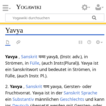
Yogawiki
Yavya
Yavya
,
Sanskrit
यव्या yavyā, (Instr. adv.), in
Strömen, in
Fülle
, (auch Instr.(Plural)). Yavya ist
ein Sanskritwort und bedeutet in Strömen, in
Fülle, (auch Instr. Pl.).
2.
Yavya
,
Sanskrit
यव्य yavya, Gersten- oder
Fruchtvorrat. Yavya ist in der
Sanskrit Sprache
ein
Substantiv
männlichen
Geschlechts
und kann
ins
Deutsch
übersetzt werden mit Gersten- oder