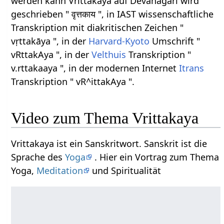
werden kann Vrittakaya auf Devanagari wird
geschrieben " वृत्तकाय ", in IAST wissenschaftliche
Transkription mit diakritischen Zeichen "
vṛttakāya ", in der
Harvard-Kyoto
Umschrift "
vRttakAya ", in der
Velthuis
Transkription "
v.rttakaaya ", in der modernen Internet
Itrans
Transkription " vR^ittakAya ".
Video zum Thema Vrittakaya
Vrittakaya ist ein Sanskritwort. Sanskrit ist die
Sprache des
Yoga
. Hier ein Vortrag zum Thema
Yoga,
Meditation
und Spiritualität