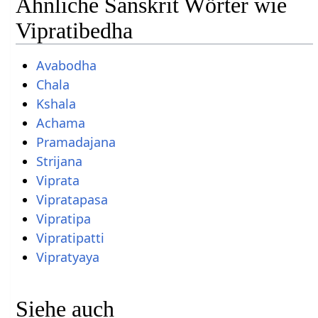
Ähnliche Sanskrit Wörter wie
Vipratibedha
Avabodha
Chala
Kshala
Achama
Pramadajana
Strijana
Viprata
Vipratapasa
Vipratipa
Vipratipatti
Vipratyaya
Siehe auch