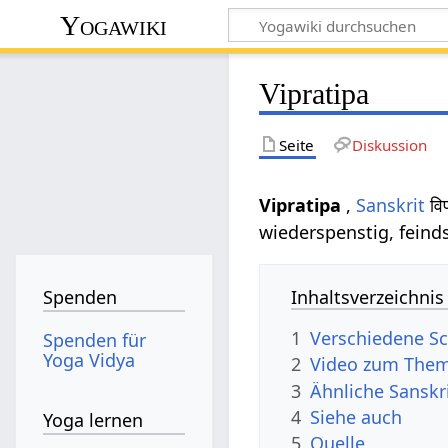
Yogawiki
Vipratipa
Seite
Diskussion
Vipratipa
,
Sanskrit
वि
wiederspenstig, feinds
Inhaltsverzeichnis
Spenden
1
Verschiedene Sc
Spenden für
Yoga Vidya
2
Video zum Them
3
Ähnliche Sanskr
4
Siehe auch
Yoga lernen
5
Quelle