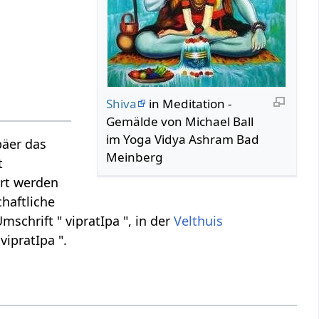
Shiva
in Meditation -
Gemälde von Michael Ball
im Yoga Vidya Ashram Bad
päer das
Meinberg
t
ert werden
chaftliche
mschrift " vipratIpa ", in der
Velthuis
vipratIpa ".