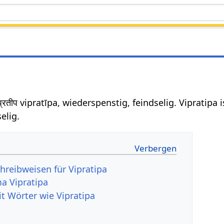
प्रतीप vipratīpa, wiederspenstig, feindselig. Vipratipa
elig.
hreibweisen für Vipratipa
a Vipratipa
it Wörter wie Vipratipa