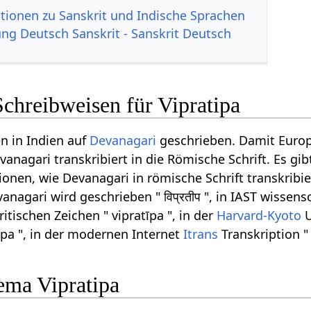
tionen zu Sanskrit und Indische Sprachen
g Deutsch Sanskrit - Sanskrit Deutsch
chreibweisen für Vipratipa
n in Indien auf
Devanagari
geschrieben. Damit Euro
anagari transkribiert in die Römische Schrift. Es gib
onen, wie Devanagari in römische Schrift transkribi
anagari wird geschrieben " विप्रतीप ", in IAST wissens
ritischen Zeichen " vipratīpa ", in der
Harvard-Kyoto
U
iipa ", in der modernen Internet
Itrans
Transkription " 
ma Vipratipa