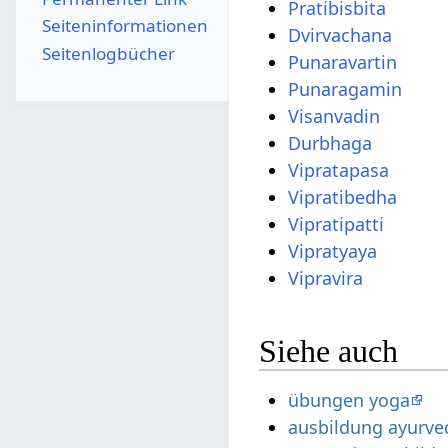
Pratibisbita
Seiten­­informationen
Dvirvachana
Seitenlogbücher
Punaravartin
Punaragamin
Visanvadin
Durbhaga
Vipratapasa
Vipratibedha
Vipratipatti
Vipratyaya
Vipravira
Siehe auch
übungen yoga
ausbildung ayurve