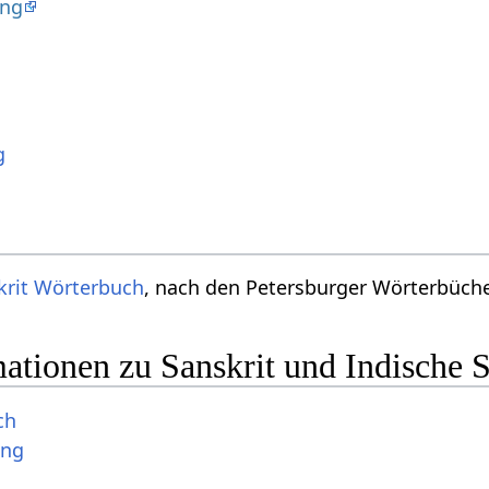
ung
g
krit Wörterbuch
, nach den Petersburger Wörterbücher
ationen zu Sanskrit und Indische 
ch
ung