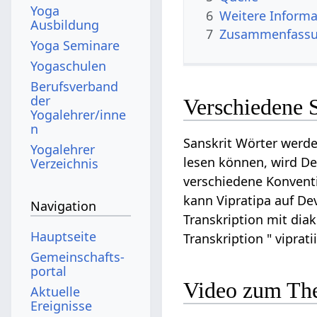
Yoga
6
Weitere Informa
Ausbildung
7
Zusammenfassun
Yoga Seminare
Yogaschulen
Berufsverband
der
Verschiedene S
Yogalehrer/inne
n
Sanskrit Wörter werde
Yogalehrer
lesen können, wird Dev
Verzeichnis
verschiedene Konventi
kann Vipratipa auf Dev
Navigation
Transkription mit diak
Hauptseite
Transkription " viprat
Gemeinschafts­
portal
Video zum The
Aktuelle
Ereignisse