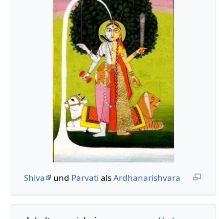
Shiva
und
Parvati
als
Ardhanarishvara