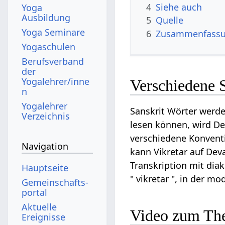
4
Siehe auch
Yoga
Ausbildung
5
Quelle
Yoga Seminare
6
Zusammenfassun
Yogaschulen
Berufsverband
der
Yogalehrer/inne
Verschiedene S
n
Yogalehrer
Sanskrit Wörter werde
Verzeichnis
lesen können, wird Dev
verschiedene Konventi
Navigation
kann Vikretar auf Devan
Transkription mit diakr
Hauptseite
" vikretar ", in der m
Gemeinschafts­
portal
Aktuelle
Video zum The
Ereignisse