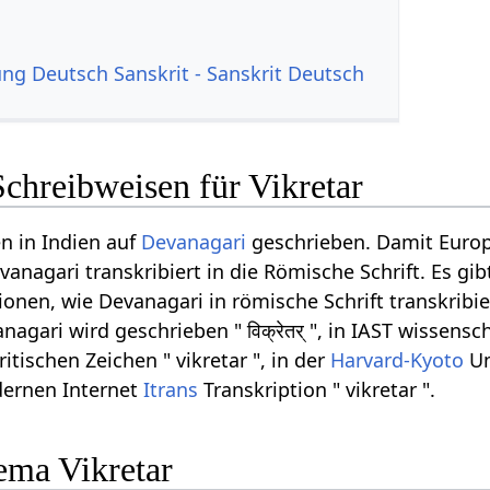
g Deutsch Sanskrit - Sanskrit Deutsch
chreibweisen für Vikretar
n in Indien auf
Devanagari
geschrieben. Damit Euro
anagari transkribiert in die Römische Schrift. Es gib
onen, wie Devanagari in römische Schrift transkribi
agari wird geschrieben " विक्रेतर् ", in IAST wissensc
itischen Zeichen " vikretar ", in der
Harvard-Kyoto
Um
odernen Internet
Itrans
Transkription " vikretar ".
ma Vikretar