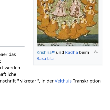
Krishna
und
Radha
beim
päer das
Rasa Lila
t
ert werden
haftliche
schrift " vikretar ", in der
Velthuis
Transkription