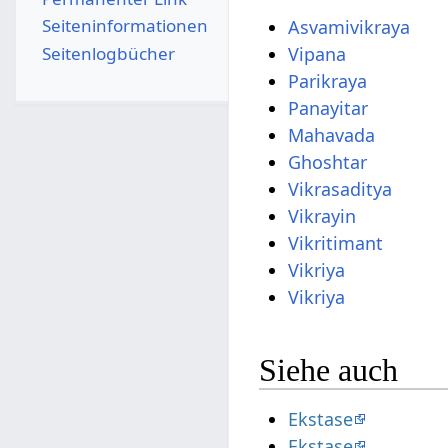
Seiten­­informationen
Asvamivikraya
Seitenlogbücher
Vipana
Parikraya
Panayitar
Mahavada
Ghoshtar
Vikrasaditya
Vikrayin
Vikritimant
Vikriya
Vikriya
Siehe auch
Ekstase
Ekstase