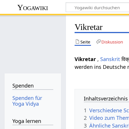
Yogawiki
Vikretar
Seite
Diskussion
Vikretar
,
Sanskrit
विक्
werden ins Deutsche m
Spenden
Spenden für
Inhaltsverzeichnis
Yoga Vidya
1
Verschiedene Sc
2
Video zum Them
Yoga lernen
3
Ähnliche Sanskri