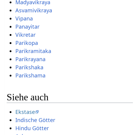
Madyavikraya
Asvamivikraya
Vipana
Panayitar
Vikretar
Parikopa
Parikramitaka
Parikrayana
Parikshaka
Parikshama
Siehe auch
Ekstase
Indische Götter
Hindu Götter