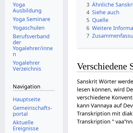
3
Ähnliche Sanskr
Yoga
Ausbildung
4
Siehe auch
Yoga Seminare
5
Quelle
Yogaschulen
6
Weitere Informa
7
Zusammenfassun
Berufsverband
der
Yogalehrer/inne
n
Yogalehrer
Verschiedene 
Verzeichnis
Sanskrit Wörter werde
Navigation
lesen können, wird Dev
verschiedene Konventi
Hauptseite
kann Vannaya auf Devan
Gemeinschafts­
Transkription mit diak
portal
Transkription " vaa"n
Aktuelle
Ereignisse