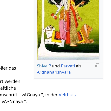
Shiva
und
Parvati
als
päer das
Ardhanarishvara
t
ert werden
aftliche
schrift " vAGnaya ", in der
Velthuis
" vA~Nnaya ".