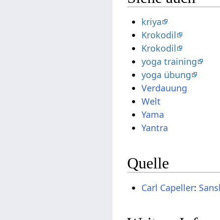
kriya
Krokodil
Krokodil
yoga training
yoga übung
Verdauung
Welt
Yama
Yantra
Quelle
Carl Capeller
:
Sans