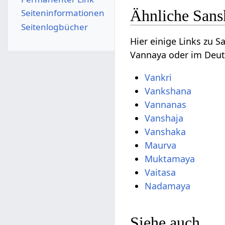
Ähnliche Sans
Seiten­­informationen
Seitenlogbücher
Hier einige Links zu 
Vannaya oder im Deut
Vankri
Vankshana
Vannanas
Vanshaja
Vanshaka
Maurva
Muktamaya
Vaitasa
Nadamaya
Siehe auch