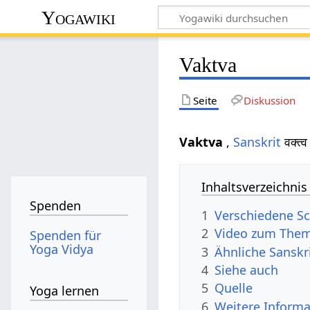
Yogawiki
Vaktva
Seite
Diskussion
Vaktva
,
Sanskrit
वक्त
Inhaltsverzeichnis
Spenden
1
Verschiedene Sc
2
Video zum Them
Spenden für
Yoga Vidya
3
Ähnliche Sanskr
4
Siehe auch
5
Quelle
Yoga lernen
6
Weitere Informa