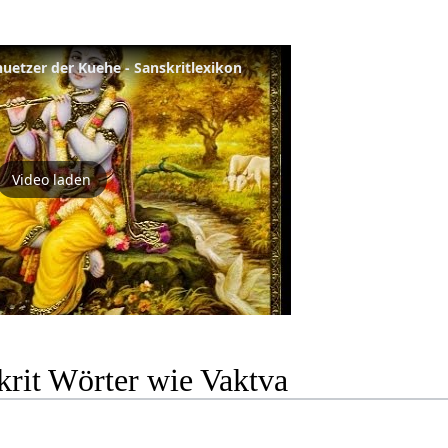
huetzer der Kuehe - Sanskritlexikon
Video laden
krit Wörter wie Vaktva