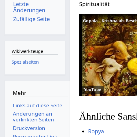
Spiritualität
Letzte
Änderungen
Zufällige Seite
Gopala - Krishna als Besc
Wikiwerkzeuge
Spezialseiten
YouTube
Mehr
Links auf diese Seite
Änderungen an
Ähnliche Sans
verlinkten Seiten
Druckversion
Ropya
Permanenter Link