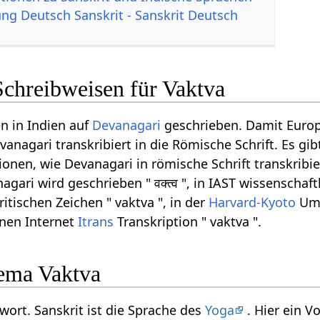
g Deutsch Sanskrit - Sanskrit Deutsch
Schreibweisen für Vaktva
n in Indien auf
Devanagari
geschrieben. Damit Euro
anagari transkribiert in die Römische Schrift. Es gib
onen, wie Devanagari in römische Schrift transkribi
gari wird geschrieben " वक्त्व ", in IAST wissenschaft
ritischen Zeichen " vaktva ", in der
Harvard-Kyoto
Ums
rnen Internet
Itrans
Transkription " vaktva ".
ema Vaktva
twort. Sanskrit ist die Sprache des
Yoga
. Hier ein 