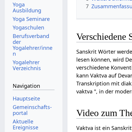
Yoga
7
Zusammenfassun
Ausbildung
Yoga Seminare
Yogaschulen
Verschiedene 
Berufsverband
der
Yogalehrer/inne
Sanskrit Wörter werde
n
lesen können, wird Dev
Yogalehrer
verschiedene Konventi
Verzeichnis
kann Vaktva auf Devana
Transkription mit diak
Navigation
vaktva ", in der mode
Hauptseite
Gemeinschafts­
Video zum Th
portal
Aktuelle
Ereignisse
Vaktva ist ein Sanskri