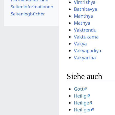
Vimrishya
Seiten­­informationen
Bathitavya
Seitenlogbücher
Manthya
Mathya
Vaktrendu
Vaktukama
Vakya
Vakyapadiya
Vakyartha
Siehe auch
Gott
Heilig
Heilige
Heiliger