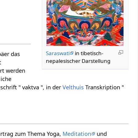
Saraswati
in tibetisch-
päer das
nepalesischer Darstellung
t
ert werden
liche
chrift " vaktva ", in der
Velthuis
Transkription "
Vortrag zum Thema Yoga,
Meditation
und