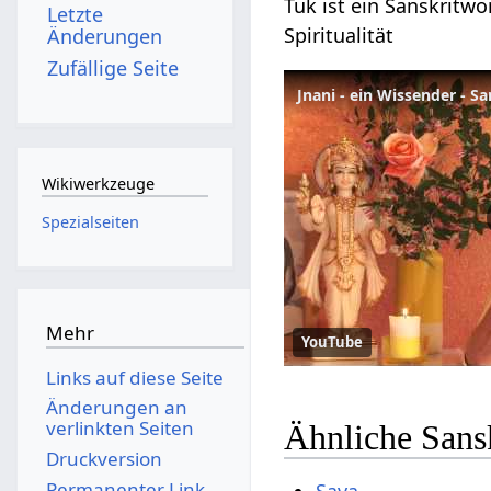
Tuk ist ein Sanskritwo
Letzte
Spiritualität
Änderungen
Zufällige Seite
Jnani - ein Wissender - S
Wikiwerkzeuge
Spezialseiten
Mehr
YouTube
Links auf diese Seite
Änderungen an
verlinkten Seiten
Ähnliche Sans
Druckversion
Permanenter Link