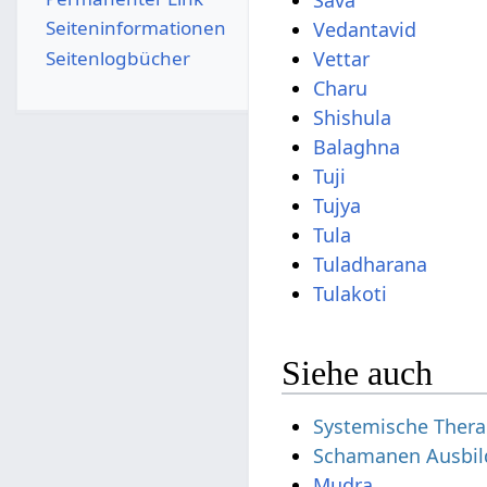
Sava
Seiten­­informationen
Vedantavid
Seitenlogbücher
Vettar
Charu
Shishula
Balaghna
Tuji
Tujya
Tula
Tuladharana
Tulakoti
Siehe auch
Systemische Thera
Schamanen Ausbi
Mudra