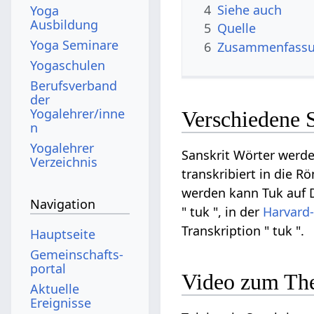
4
Siehe auch
Yoga
Ausbildung
5
Quelle
Yoga Seminare
6
Zusammenfassun
Yogaschulen
Berufsverband
der
Yogalehrer/inne
Verschiedene 
n
Yogalehrer
Sanskrit Wörter werde
Verzeichnis
transkribiert in die R
werden kann Tuk auf De
Navigation
" tuk ", in der
Harvard
Transkription " tuk ".
Hauptseite
Gemeinschafts­
portal
Video zum Th
Aktuelle
Ereignisse