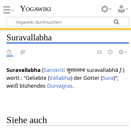
Yogawiki
Suravallabha
Suravallabha
(
Sanskrit
: सुरवल्लभा suravallabhā
f.
)
wörtl.: "Geliebte (
Vallabha
) der Götter (
Sura
)";
weiß blühendes
Durvagras
.
Siehe auch