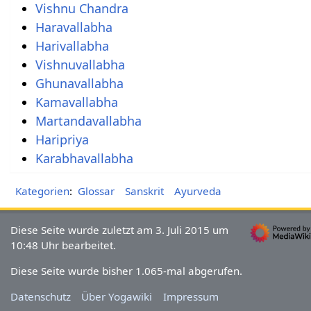
Vishnu Chandra
Haravallabha
Harivallabha
Vishnuvallabha
Ghunavallabha
Kamavallabha
Martandavallabha
Haripriya
Karabhavallabha
Kategorien
:
Glossar
Sanskrit
Ayurveda
Diese Seite wurde zuletzt am 3. Juli 2015 um
10:48 Uhr bearbeitet.
Diese Seite wurde bisher 1.065-mal abgerufen.
Datenschutz
Über Yogawiki
Impressum