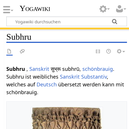
Yogawiki
Subhru
Subhru
,
Sanskrit
सुभ्रू subhrū,
schönbrauig
.
Subhru ist weibliches
Sanskrit
Substantiv
,
welches auf
Deutsch
übersetzt werden kann mit
schönbrauig.