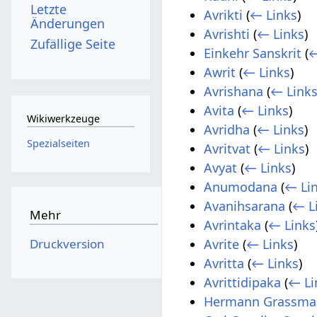
Letzte
Avrikti
(
← Links
)
Änderungen
Avrishti
(
← Links
)
Zufällige Seite
Einkehr Sanskrit
(
←
Awrit
(
← Links
)
Avrishana
(
← Link
Avita
(
← Links
)
Wikiwerkzeuge
Avridha
(
← Links
)
Spezialseiten
Avritvat
(
← Links
)
Avyat
(
← Links
)
Anumodana
(
← Li
Avanihsarana
(
← L
Mehr
Avrintaka
(
← Links
Druckversion
Avrite
(
← Links
)
Avritta
(
← Links
)
Avrittidipaka
(
← Li
Hermann Grassman