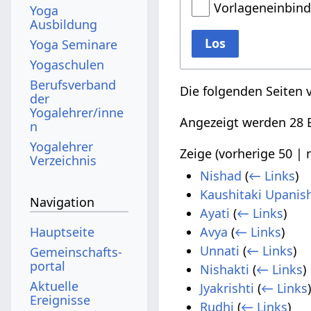
Vorlageneinbin
Yoga
Ausbildung
Los
Yoga Seminare
Yogaschulen
Berufsverband
Die folgenden Seiten 
der
Yogalehrer/inne
Angezeigt werden 28 E
n
Yogalehrer
Zeige (
vorherige 50
|
Verzeichnis
Nishad
(
← Links
)
Kaushitaki Upanis
Navigation
Ayati
(
← Links
)
Hauptseite
Avya
(
← Links
)
Unnati
(
← Links
)
Gemeinschafts­
portal
Nishakti
(
← Links
)
Aktuelle
Jyakrishti
(
← Links
Ereignisse
Rudhi
(
← Links
)