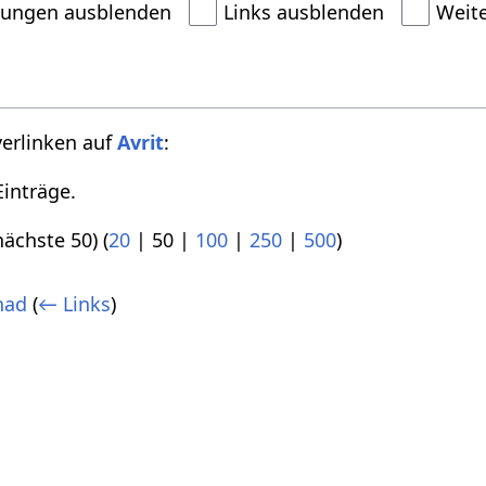
dungen ausblenden
Links ausblenden
Weit
verlinken auf
Avrit
:
inträge.
nächste 50
) (
20
|
50
|
100
|
250
|
500
)
had
(
← Links
)
)