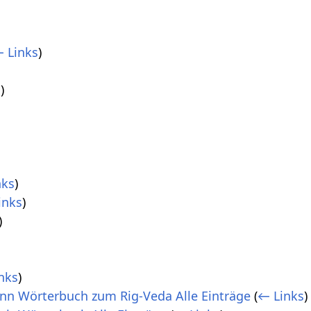
 Links
)
s
)
nks
)
inks
)
)
nks
)
n Wörterbuch zum Rig-Veda Alle Einträge
(
← Links
)