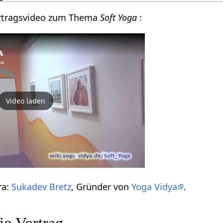
Vortragsvideo zum Thema
Soft Yoga
:
Video laden
ra:
Sukadev Bretz
, Gründer von
Yoga Vidya
.
io Vortrag