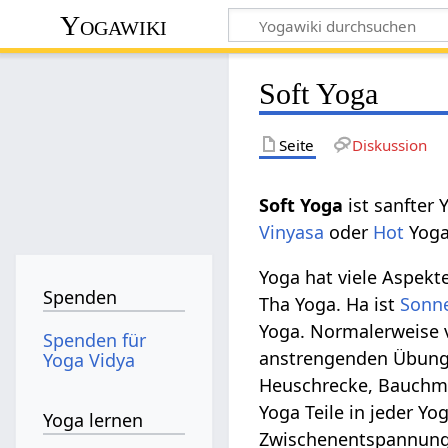
Yogawiki
Soft Yoga
Seite
Diskussion
Soft Yoga
ist sanfte
Vinyasa
oder
Hot
Yoga
Yoga hat viele Aspek
Spenden
Tha Yoga. Ha ist
Sonn
Yoga. Normalerweise 
Spenden für
anstrengenden Übunge
Yoga Vidya
Heuschrecke, Bauchmu
Yoga Teile in jeder Y
Yoga lernen
Zwischenentspannunge