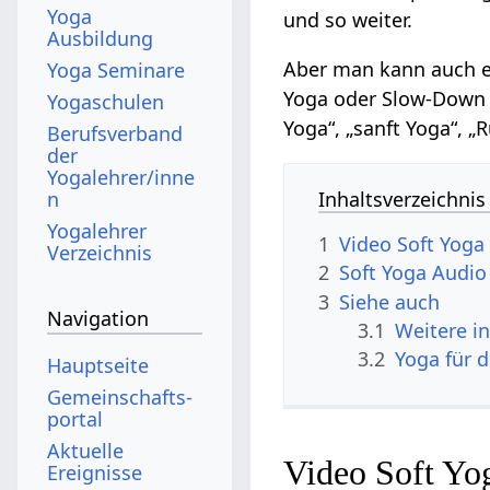
Yoga
und so weiter.
Ausbildung
Aber man kann auch e
Yoga Seminare
Yoga oder Slow-Down Y
Yogaschulen
Yoga“, „sanft Yoga“, „
Berufsverband
der
Yogalehrer/inne
n
Inhaltsverzeichnis
Yogalehrer
1
Video Soft Yoga
Verzeichnis
2
Soft Yoga Audio
3
Siehe auch
Navigation
3.1
Weitere i
3.2
Yoga für 
Hauptseite
Gemeinschafts­
portal
Aktuelle
Video Soft Yo
Ereignisse