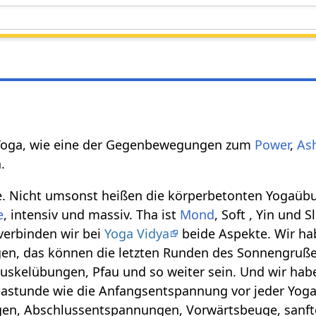
r Yoga, wie eine der Gegenbewegungen zum
Power
,
As
.
te. Nicht umsonst heißen die körperbetonten Yogaüb
e
, intensiv und massiv. Tha ist
Mond
, Soft , Yin und
verbinden wir bei
Yoga Vidya
beide Aspekte. Wir ha
n, das können die letzten Runden des Sonnengruße
skelübungen, Pfau und so weiter sein. Und wir hab
ogastunde wie die Anfangsentspannung vor jeder Yog
n, Abschlussentspannungen, Vorwärtsbeuge, sanfte