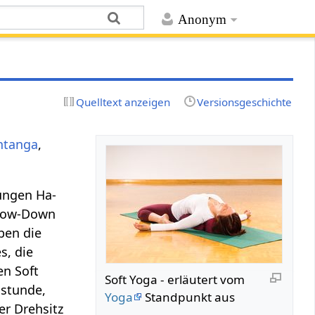
Anonym
Quelltext anzeigen
Versionsgeschichte
htanga
,
ungen Ha-
 Slow-Down
ben die
s, die
en Soft
Soft Yoga - erläutert vom
astunde,
Yoga
Standpunkt aus
r Drehsitz