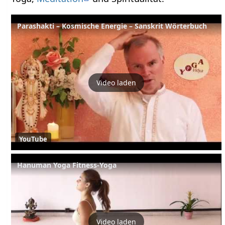
Parashakti – Kosmische Energie – Sanskrit Wörterbuch
Video laden
YouTube
Hanuman Yoga Fitness-Yoga
Video laden