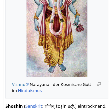
Vishnu
Narayana - der Kosmische Gott
im
Hinduismus
Shoshin
(
Sanskrit
: शोषिन् śoṣin
adj.
) eintrocknend,