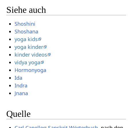
Siehe auch
Shoshini
Shoshana
yoga kids
yoga kinder
kinder videos
vidya yoga
Hormonyoga
Ida
Indra
Jnana
Quelle
Carl Capeller
:
Sanskrit Wörterbuch
, nach den