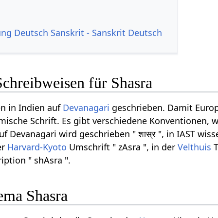
g Deutsch Sanskrit - Sanskrit Deutsch
Schreibweisen für Shasra
n in Indien auf
Devanagari
geschrieben. Damit Europ
ömische Schrift. Es gibt verschiedene Konventionen, w
 Devanagari wird geschrieben " शास्र ", in IAST wiss
er
Harvard-Kyoto
Umschrift " zAsra ", in der
Velthuis
T
iption " shAsra ".
ema Shasra