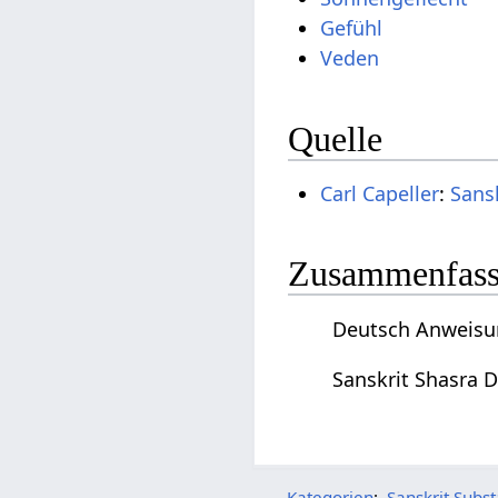
Gefühl
Veden
Quelle
Carl Capeller
:
Sans
Zusammenfassu
Deutsch Anweisun
Sanskrit Shasra 
Kategorien
:
Sanskrit Subs