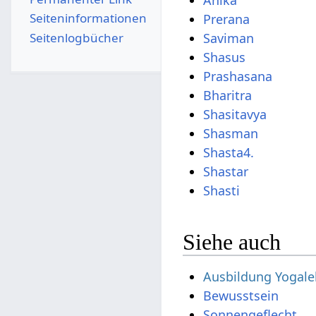
Anika
Seiten­­informationen
Prerana
Seitenlogbücher
Saviman
Shasus
Prashasana
Bharitra
Shasitavya
Shasman
Shasta4.
Shastar
Shasti
Siehe auch
Ausbildung Yogale
Bewusstsein
Sonnengeflecht