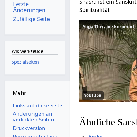
Shasra ist ein Sanskri
Letzte
Spiritualität
Änderungen
Zufällige Seite
Yoga Therapie körperlich, 
Wikiwerkzeuge
Spezialseiten
Mehr
YouTube
Links auf diese Seite
Änderungen an
verlinkten Seiten
Ähnliche Sans
Druckversion
Permanenter Link