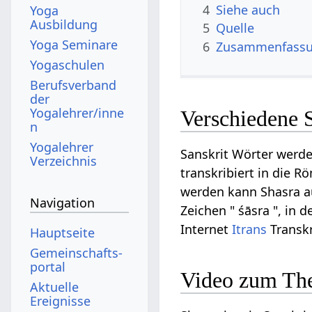
4
Siehe auch
Yoga
Ausbildung
5
Quelle
Yoga Seminare
6
Zusammenfassun
Yogaschulen
Berufsverband
der
Yogalehrer/inne
Verschiedene 
n
Yogalehrer
Sanskrit Wörter werde
Verzeichnis
transkribiert in die R
werden kann Shasra auf
Navigation
Zeichen " śāsra ", in d
Internet
Itrans
Transkr
Hauptseite
Gemeinschafts­
portal
Video zum Th
Aktuelle
Ereignisse