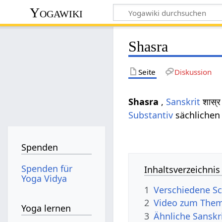
Yogawiki
Shasra
Seite
Diskussion
Shasra
,
Sanskrit
शास्र
Substantiv
sächliche
Spenden
Spenden für
Inhaltsverzeichnis
Yoga Vidya
1
Verschiedene Sc
2
Video zum Them
Yoga lernen
3
Ähnliche Sanskr