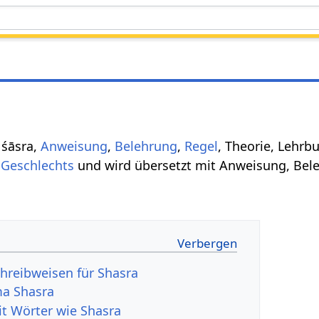
 śāsra,
Anweisung
,
Belehrung
,
Regel
, Theorie, Lehrb
n
Geschlechts
und wird übersetzt mit Anweisung, Bele
hreibweisen für Shasra
a Shasra
it Wörter wie Shasra