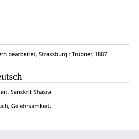
n bearbeitet, Strassburg : Trübner, 1887
eutsch
it. Sanskrit Shasra
uch, Gelehrsamkeit.