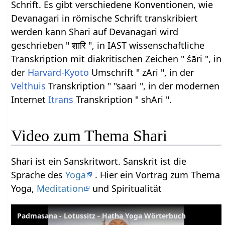
Schrift. Es gibt verschiedene Konventionen, wie
Devanagari in römische Schrift transkribiert
werden kann Shari auf Devanagari wird
geschrieben " शारि ", in IAST wissenschaftliche
Transkription mit diakritischen Zeichen " śāri ", in
der
Harvard-Kyoto
Umschrift " zAri ", in der
Velthuis
Transkription " "saari ", in der modernen
Internet
Itrans
Transkription " shAri ".
Video zum Thema Shari
Shari ist ein Sanskritwort. Sanskrit ist die
Sprache des
Yoga
. Hier ein Vortrag zum Thema
Yoga,
Meditation
und Spiritualität
Padmasana - Lotussitz - Hatha Yoga Wörterbuch