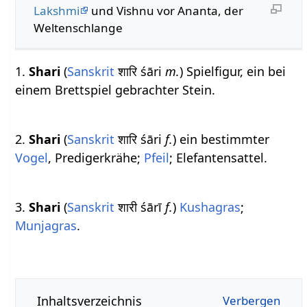
Lakshmi
und Vishnu vor Ananta, der
Weltenschlange
1.
Shari
(
Sanskrit
शारि śāri
m.
) Spielfigur, ein bei
einem Brettspiel gebrachter Stein.
2.
Shari
(
Sanskrit
शारि śāri
f.
) ein bestimmter
Vogel
, Predigerkrähe;
Pfeil
; Elefantensattel.
3.
Shari
(
Sanskrit
शारी śārī
f.
)
Kushagras
;
Munjagras
.
Inhaltsverzeichnis