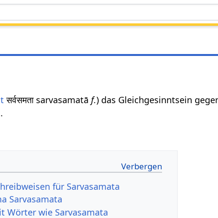
t
सर्वसमता sarvasamatā
f.
) das Gleichgesinntsein gegen
.
hreibweisen für Sarvasamata
ma Sarvasamata
it Wörter wie Sarvasamata