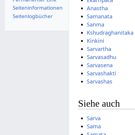
Ekarripata
Seiten­­informationen
Anastha
Seitenlogbücher
Samanata
Sanma
Kshudraghanitaka
Kinkini
Sarvartha
Sarvasadhu
Sarvasena
Sarvashakti
Sarvashas
Siehe auch
Sarva
Sama
Samata