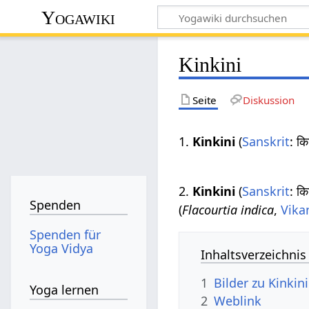
Yogawiki
Kinkini
Seite
Diskussion
1.
Kinkini
(
Sanskrit
: क
2.
Kinkini
(
Sanskrit
: क
Spenden
(
Flacourtia indica
,
Vika
Spenden für
Yoga Vidya
Inhaltsverzeichnis
1
Bilder zu Kinkin
Yoga lernen
2
Weblink