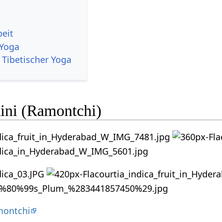
beit
 Yoga
 Tibetischer Yoga
kini (Ramontchi)
montchi