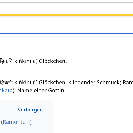
िङ्किणि kiṅkiṇi
f.
) Glöckchen.
िङ्किणी kiṅkiṇī
f.
) Glöckchen, klingender Schmuck; Ra
nkata
); Name einer Göttin.
i (Ramontchi)