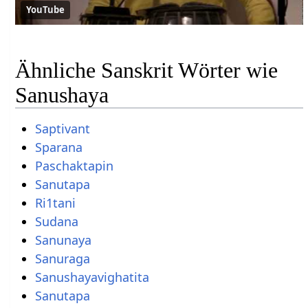
YouTube
Ähnliche Sanskrit Wörter wie
Sanushaya
Saptivant
Sparana
Paschaktapin
Sanutapa
Ri1tani
Sudana
Sanunaya
Sanuraga
Sanushayavighatita
Sanutapa