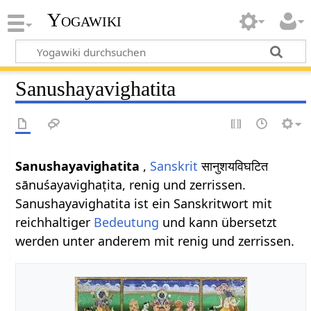
Yogawiki
Sanushayavighatita
Sanushayavighatita
,
Sanskrit
सानुशयविघटित
sānuśayavighaṭita, renig und zerrissen.
Sanushayavighatita ist ein Sanskritwort mit
reichhaltiger
Bedeutung
und kann übersetzt
werden unter anderem mit renig und zerrissen.