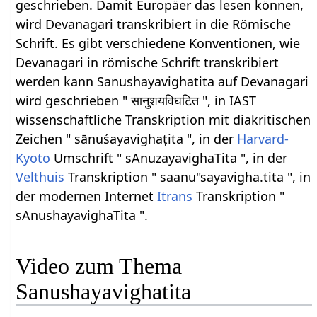
geschrieben. Damit Europäer das lesen können,
wird Devanagari transkribiert in die Römische
Schrift. Es gibt verschiedene Konventionen, wie
Devanagari in römische Schrift transkribiert
werden kann Sanushayavighatita auf Devanagari
wird geschrieben " सानुशयविघटित ", in IAST
wissenschaftliche Transkription mit diakritischen
Zeichen " sānuśayavighaṭita ", in der
Harvard-
Kyoto
Umschrift " sAnuzayavighaTita ", in der
Velthuis
Transkription " saanu"sayavigha.tita ", in
der modernen Internet
Itrans
Transkription "
sAnushayavighaTita ".
Video zum Thema
Sanushayavighatita