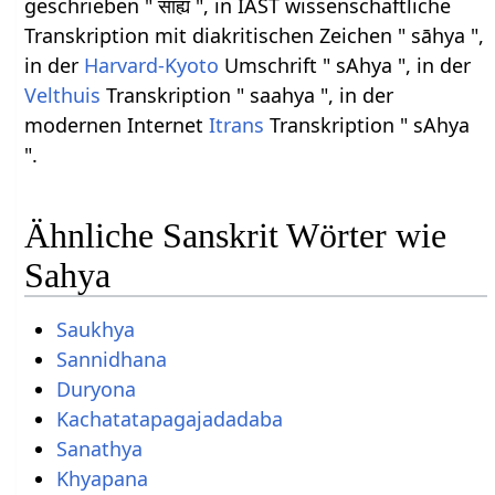
geschrieben " साह्य ", in IAST wissenschaftliche
Transkription mit diakritischen Zeichen " sāhya ",
in der
Harvard-Kyoto
Umschrift " sAhya ", in der
Velthuis
Transkription " saahya ", in der
modernen Internet
Itrans
Transkription " sAhya
".
Ähnliche Sanskrit Wörter wie
Sahya
Saukhya
Sannidhana
Duryona
Kachatatapagajadadaba
Sanathya
Khyapana