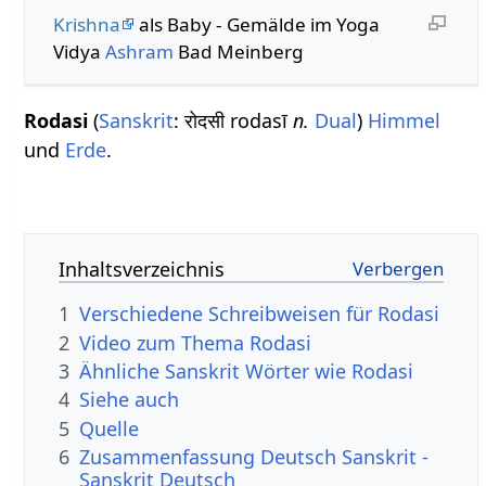
Krishna
als Baby - Gemälde im Yoga
Vidya
Ashram
Bad Meinberg
Rodasi
(
Sanskrit
: रोदसी rodasī
n.
Dual
)
Himmel
und
Erde
.
Inhaltsverzeichnis
1
Verschiedene Schreibweisen für Rodasi
2
Video zum Thema Rodasi
3
Ähnliche Sanskrit Wörter wie Rodasi
4
Siehe auch
5
Quelle
6
Zusammenfassung Deutsch Sanskrit -
Sanskrit Deutsch