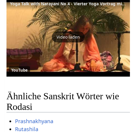
Yoga Talk with Narayani No 4 - Vierter Yoga Vortrag mit Narayani English-Deutsch Part 4 of 4
Video laden
YouTube
Ähnliche Sanskrit Wörter wie
Rodasi
Prashnakhyana
Rutashila