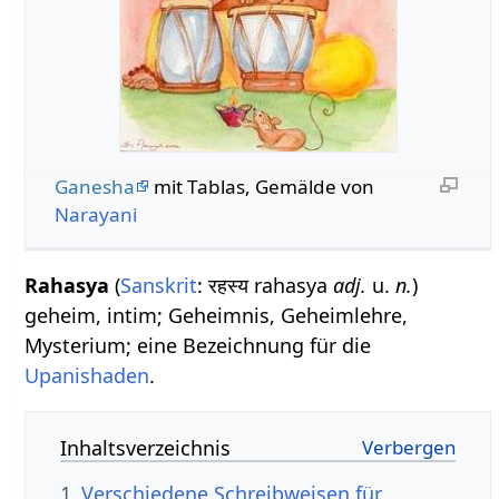
Ganesha
mit Tablas, Gemälde von
Narayani
Rahasya
(
Sanskrit
: रहस्य rahasya
adj.
u.
n.
)
geheim, intim; Geheimnis, Geheimlehre,
Mysterium; eine Bezeichnung für die
Upanishaden
.
Inhaltsverzeichnis
1
Verschiedene Schreibweisen für