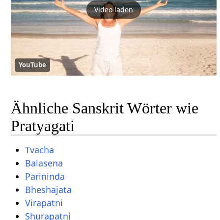
Video laden
YouTube
Ähnliche Sanskrit Wörter wie
Pratyagati
Tvacha
Balasena
Parininda
Bheshajata
Virapatni
Shurapatni