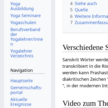
4
Siehe auch
Yoga
Ausbildung
5
Quelle
Yoga Seminare
6
Weitere Informa
Yogaschulen
7
Zusammenfassun
Berufsverband
der
Yogalehrer/inne
n
Verschiedene S
Yogalehrer
Verzeichnis
Sanskrit Wörter werde
transkribiert in die R
Navigation
werden kann Prashastar
diakritischen Zeichen 
Hauptseite
", in der modernen In
Gemeinschafts­
portal
Aktuelle
Video zum The
Ereignisse