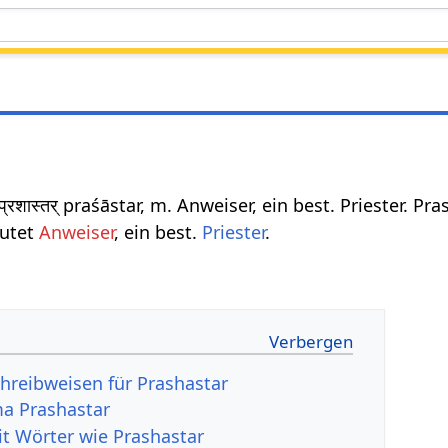
प्रशास्तर् praśāstar, m. Anweiser, ein best. Priester. Pr
eutet
Anweiser
, ein best.
Priester
.
hreibweisen für Prashastar
a Prashastar
it Wörter wie Prashastar