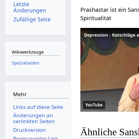
Letzte
Prashastar ist ein San
Änderungen
Spiritualität
Zufällige Seite
Depression - Ratschläge a
Wikiwerkzeuge
Spezialseiten
Mehr
YouTube
Links auf diese Seite
Änderungen an
verlinkten Seiten
Druckversion
Ähnliche Sansk
Permanenter Link