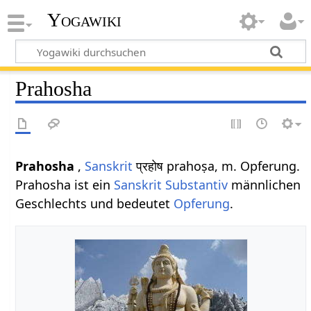
Yogawiki
Prahosha
Prahosha
,
Sanskrit
प्रहोष prahoṣa, m. Opferung.
Prahosha ist ein
Sanskrit Substantiv
männlichen
Geschlechts und bedeutet
Opferung
.