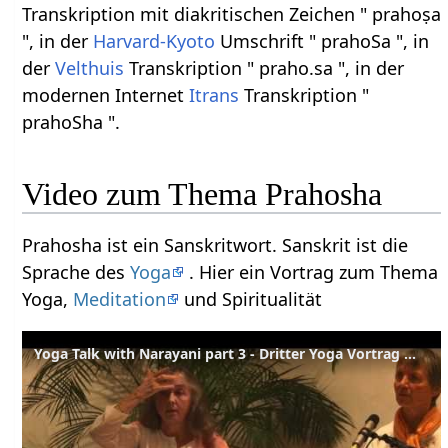
Transkription mit diakritischen Zeichen " prahoṣa
", in der
Harvard-Kyoto
Umschrift " prahoSa ", in
der
Velthuis
Transkription " praho.sa ", in der
modernen Internet
Itrans
Transkription "
prahoSha ".
Video zum Thema Prahosha
Prahosha ist ein Sanskritwort. Sanskrit ist die
Sprache des
Yoga
. Hier ein Vortrag zum Thema
Yoga,
Meditation
und Spiritualität
Yoga Talk with Narayani part 3 - Dritter Yoga Vortrag mit Narayani English-Deutsch Part 3 of 4