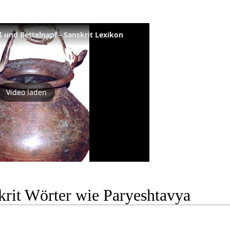
und Bettelnapf - Sanskrit Lexikon
Video laden
krit Wörter wie Paryeshtavya