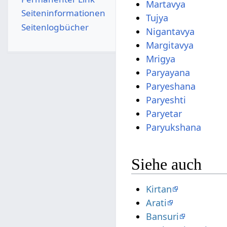
Martavya
Seiten­­informationen
Tujya
Seitenlogbücher
Nigantavya
Margitavya
Mrigya
Paryayana
Paryeshana
Paryeshti
Paryetar
Paryukshana
Siehe auch
Kirtan
Arati
Bansuri