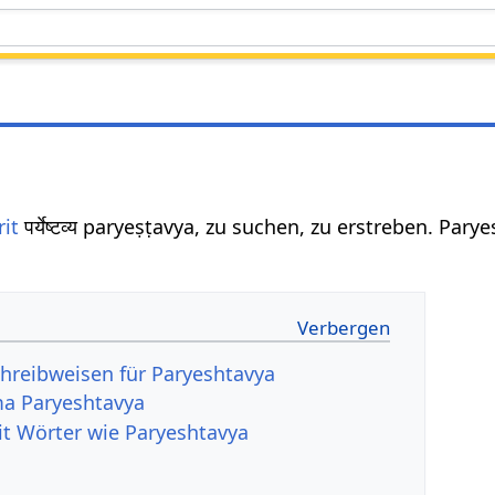
rit
पर्येष्टव्य paryeṣṭavya, zu suchen, zu erstreben. Pa
hreibweisen für Paryeshtavya
a Paryeshtavya
it Wörter wie Paryeshtavya