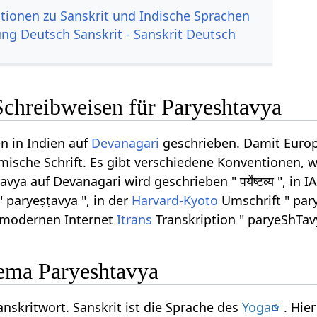
tionen zu Sanskrit und Indische Sprachen
g Deutsch Sanskrit - Sanskrit Deutsch
Schreibweisen für Paryeshtavya
n in Indien auf
Devanagari
geschrieben. Damit Europ
ömische Schrift. Es gibt verschiedene Konventionen, w
ya auf Devanagari wird geschrieben " पर्येष्टव्य ", in 
" paryeṣṭavya ", in der
Harvard-Kyoto
Umschrift " pary
er modernen Internet
Itrans
Transkription " paryeShTavy
ema Paryeshtavya
anskritwort. Sanskrit ist die Sprache des
Yoga
. Hie