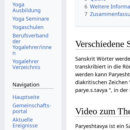
Yoga
6
Weitere Informa
Ausbildung
7
Zusammenfassun
Yoga Seminare
Yogaschulen
Berufsverband
der
Verschiedene 
Yogalehrer/inne
n
Sanskrit Wörter werde
Yogalehrer
transkribiert in die R
Verzeichnis
werden kann Paryeshtav
diakritischen Zeichen 
Navigation
parye.s.tavya ", in d
Hauptseite
Gemeinschafts­
Video zum Th
portal
Aktuelle
Ereignisse
Paryeshtavya ist ein S