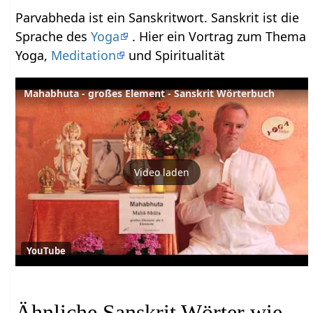
Parvabheda ist ein Sanskritwort. Sanskrit ist die
Sprache des
Yoga
. Hier ein Vortrag zum Thema
Yoga,
Meditation
und Spiritualität
Mahabhuta - großes Element - Sanskrit Wörterbuch
Video laden
YouTube
Ähnliche Sanskrit Wörter wie