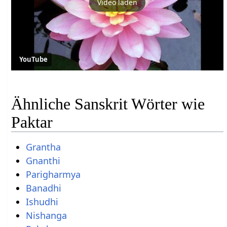
Video laden
YouTube
Ähnliche Sanskrit Wörter wie
Paktar
Grantha
Gnanthi
Parigharmya
Banadhi
Ishudhi
Nishanga