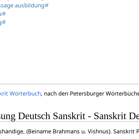
ssage ausbildung
u
g
krit Wörterbuch
, nach den Petersburger Wörterbücher
ng Deutsch Sanskrit - Sanskrit D
shändige, (Beiname Brahmans u. Vishnus). Sanskrit