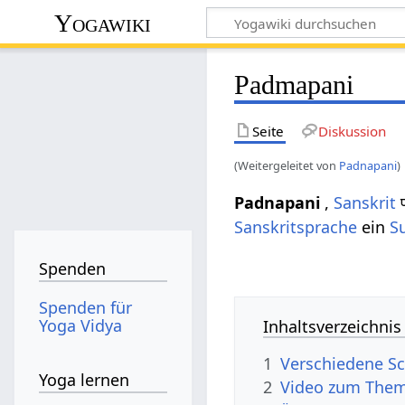
Yogawiki
Padmapani
Seite
Diskussion
(Weitergeleitet von
Padnapani
)
Padnapani
,
Sanskrit
प
Sanskritsprache
ein
S
Spenden
Spenden für
Yoga Vidya
Inhaltsverzeichnis
1
Verschiedene Sc
Yoga lernen
2
Video zum The