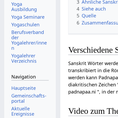
3
Ähnliche Sanskr
Yoga
4
Siehe auch
Ausbildung
5
Quelle
Yoga Seminare
6
Zusammenfassun
Yogaschulen
Berufsverband
der
Yogalehrer/inne
n
Verschiedene 
Yogalehrer
Verzeichnis
Sanskrit Wörter werde
transkribiert in die R
Navigation
werden kann Padnapani 
diakritischen Zeichen 
Hauptseite
padnapaa.ni ", in der
Gemeinschafts­
portal
Aktuelle
Video zum Th
Ereignisse