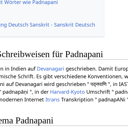
it Wörter wie Padnapani
g Deutsch Sanskrit - Sanskrit Deutsch
Schreibweisen für Padnapani
n in Indien auf
Devanagari
geschrieben. Damit Europ
ömische Schrift. Es gibt verschiedene Konventionen, w
auf Devanagari wird geschrieben " पद्नपाणि ", in IAS
" padnapāṇi ", in der
Harvard-Kyoto
Umschrift " padn
 modernen Internet
Itrans
Transkription " padnapANi "
ema Padnapani