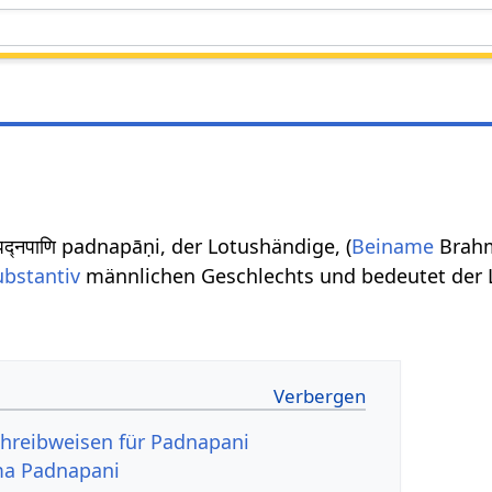
द्नपाणि padnapāṇi, der Lotushändige, (
Beiname
Brah
ubstantiv
männlichen Geschlechts und bedeutet der 
hreibweisen für Padnapani
ma Padnapani