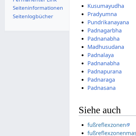
Kusumayudha
Seiten­­informationen
Pradyumna
Seitenlogbücher
Pundrikanayana
Padnagarbha
Padnanabha
Madhusudana
Padnalaya
Padnanabha
Padnapurana
Padnaraga
Padnasana
Siehe auch
fußreflexzonen
fußreflexzonenma