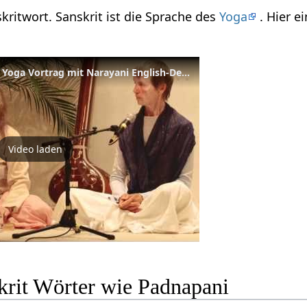
kritwort. Sanskrit ist die Sprache des
Yoga
. Hier e
Yoga Talk with Narayani - Yoga Vortrag mit Narayani English-Deutsch Part 1 of 4
Video laden
krit Wörter wie Padnapani