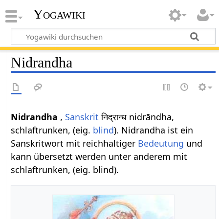
Yogawiki
Nidrandha
Nidrandha
,
Sanskrit
निद्रान्ध nidrāndha,
schlaftrunken, (eig.
blind
). Nidrandha ist ein
Sanskritwort mit reichhaltiger
Bedeutung
und
kann übersetzt werden unter anderem mit
schlaftrunken, (eig. blind).