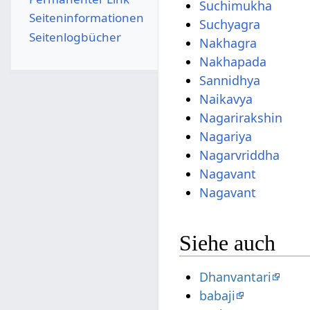
Suchimukha
Seiten­­informationen
Suchyagra
Seitenlogbücher
Nakhagra
Nakhapada
Sannidhya
Naikavya
Nagarirakshin
Nagariya
Nagarvriddha
Nagavant
Nagavant
Siehe auch
Dhanvantari
babaji