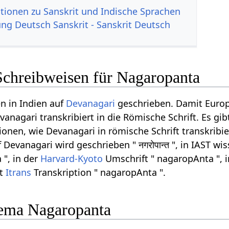
tionen zu Sanskrit und Indische Sprachen
g Deutsch Sanskrit - Sanskrit Deutsch
Schreibweisen für Nagaropanta
n in Indien auf
Devanagari
geschrieben. Damit Euro
anagari transkribiert in die Römische Schrift. Es gib
onen, wie Devanagari in römische Schrift transkribi
evanagari wird geschrieben " नगरोपान्त ", in IAST wis
 ", in der
Harvard-Kyoto
Umschrift " nagaropAnta ", 
et
Itrans
Transkription " nagaropAnta ".
ema Nagaropanta