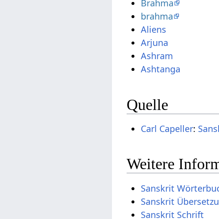
Brahma
brahma
Aliens
Arjuna
Ashram
Ashtanga
Quelle
Carl Capeller
:
Sans
Weitere Inform
Sanskrit Wörterbu
Sanskrit Übersetz
Sanskrit Schrift