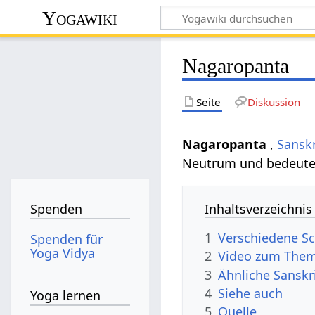
Yogawiki
Nagaropanta
Seite
Diskussion
Nagaropanta
,
Sanskr
Neutrum und bedeutet
Inhaltsverzeichnis
Spenden
1
Verschiedene S
Spenden für
Yoga Vidya
2
Video zum The
3
Ähnliche Sanskr
4
Siehe auch
Yoga lernen
5
Quelle