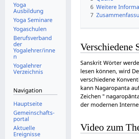
Yoga
6
Weitere Informa
Ausbildung
7
Zusammenfassun
Yoga Seminare
Yogaschulen
Berufsverband
der
Verschiedene 
Yogalehrer/inne
n
Sanskrit Wörter werde
Yogalehrer
lesen können, wird Dev
Verzeichnis
verschiedene Konventi
kann Nagaropanta auf D
Navigation
Zeichen " nagaropānta
Hauptseite
der modernen Intern
Gemeinschafts­
portal
Video zum Th
Aktuelle
Ereignisse