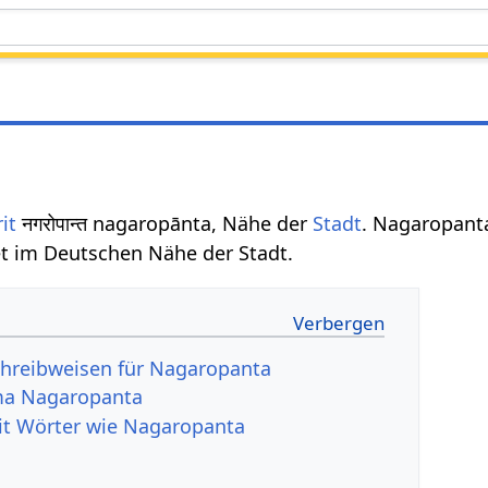
it
नगरोपान्त nagaropānta, Nähe der
Stadt
. Nagaropanta
 im Deutschen Nähe der Stadt.
chreibweisen für Nagaropanta
ma Nagaropanta
it Wörter wie Nagaropanta