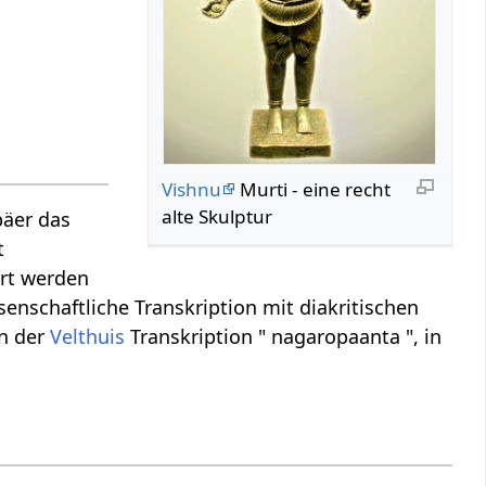
Vishnu
Murti - eine recht
alte Skulptur
päer das
t
ert werden
senschaftliche Transkription mit diakritischen
in der
Velthuis
Transkription " nagaropaanta ", in