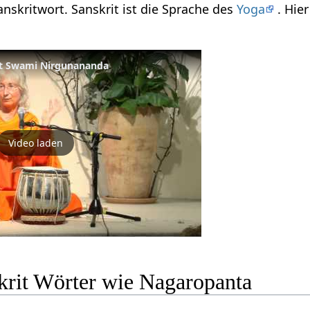
nskritwort. Sanskrit ist die Sprache des
Yoga
. Hie
it Swami Nirgunananda
Video laden
krit Wörter wie Nagaropanta