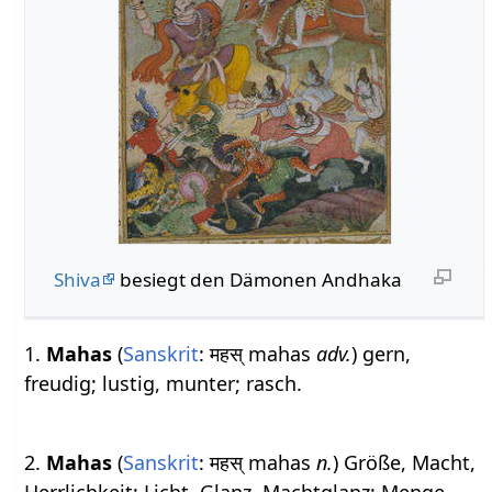
Shiva
besiegt den Dämonen Andhaka
1.
Mahas
(
Sanskrit
: महस् mahas
adv.
) gern,
freudig; lustig, munter; rasch.
2.
Mahas
(
Sanskrit
: महस् mahas
n.
) Größe, Macht,
Herrlichkeit; Licht, Glanz, Machtglanz; Menge,