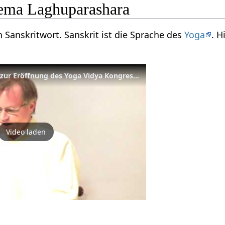
ema Laghuparashara
 Sanskritwort. Sanskrit ist die Sprache des
Yoga
. 
Grußwort Rakesh Ranjan zur Eröffnung des Yoga Vidya Kongresses 2009
Video laden