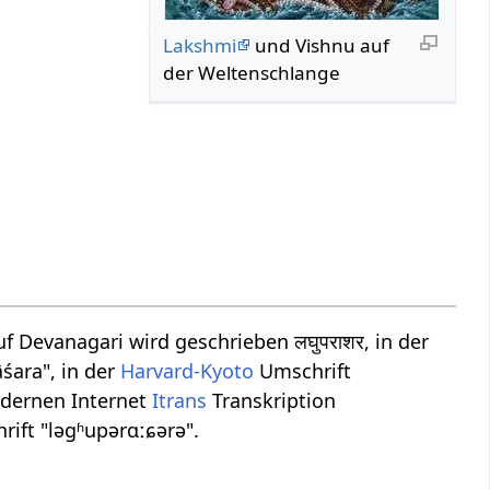
Lakshmi
und Vishnu auf
der Weltenschlange
 Devanagari wird geschrieben लघुपराशर, in der
śara", in der
Harvard-Kyoto
Umschrift
odernen Internet
Itrans
Transkription
rift "ləɡʱupərɑːɕərə".