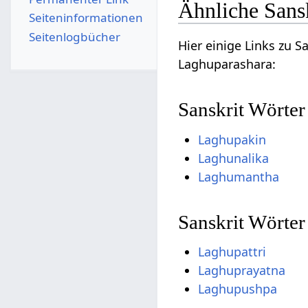
Ähnliche Sans
Seiten­­informationen
Seitenlogbücher
Hier einige Links zu 
Laghuparashara:
Sanskrit Wörter
Laghupakin
Laghunalika
Laghumantha
Sanskrit Wörte
Laghupattri
Laghuprayatna
Laghupushpa