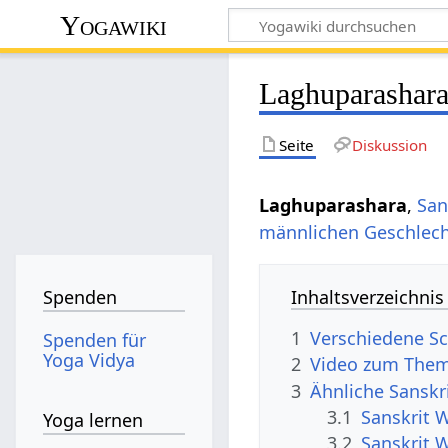
Yogawiki
Laghuparashar
Seite
Diskussion
Laghuparashara
,
San
männlichen
Geschlec
Inhaltsverzeichnis
Spenden
1
Verschiedene Sc
Spenden für
Yoga Vidya
2
Video zum Them
3
Ähnliche Sanskr
3.1
Sanskrit 
Yoga lernen
3.2
Sanskrit 