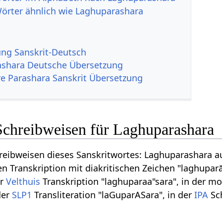
Wörter ähnlich wie Laghuparashara
g Sanskrit-Deutsch
shara Deutsche Übersetzung
re Parashara Sanskrit Übersetzung
Schreibweisen für Laghuparashara
reibweisen dieses Sanskritwortes: Laghuparashara auf
n Transkription mit diakritischen Zeichen "laghuparā
er
Velthuis
Transkription "laghuparaa"sara", in der m
der
SLP1
Transliteration "laGuparASara", in der
IPA
Sch