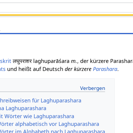
a
skrit
लघुपराशर laghuparāśara
m.
, der kürzere Parasha
hts
und heißt auf Deutsch
der kürzere
Parashara
.
hreibweisen für Laghuparashara
a Laghuparashara
it Wörter wie Laghuparashara
Wörter alphabetisch vor Laghuparashara
Wörter im Alphabeth nach Laghuparashara