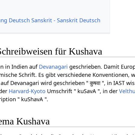
g Deutsch Sanskrit - Sanskrit Deutsch
Schreibweisen für Kushava
n in Indien auf
Devanagari
geschrieben. Damit Europ
ömische Schrift. Es gibt verschiedene Konventionen, w
f Devanagari wird geschrieben " कुषवा ", in IAST wis
 der
Harvard-Kyoto
Umschrift " kuSavA ", in der
Velthu
iption " kuShavA ".
ema Kushava