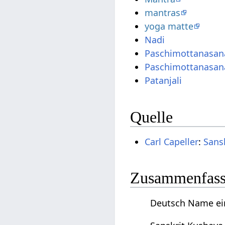
mantras
yoga matte
Nadi
Paschimottanasan
Paschimottanasan
Patanjali
Quelle
Carl Capeller
:
Sans
Zusammenfassu
Deutsch Name ein