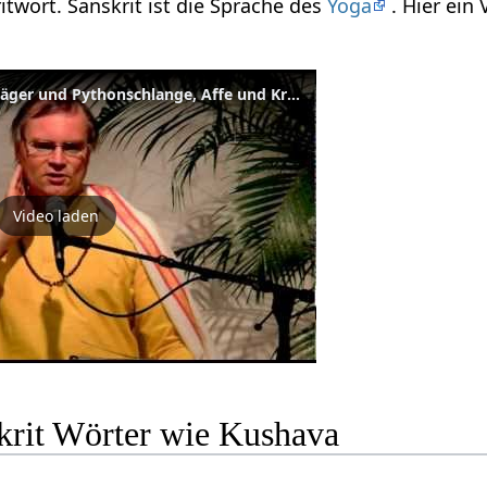
itwort. Sanskrit ist die Sprache des
Yoga
. Hier ein
Yoga Geschichten: Tiger, Jäger und Pythonschlange, Affe und Krokodil
Video laden
krit Wörter wie Kushava