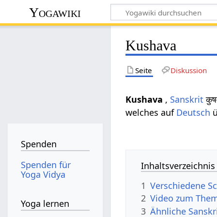
Yogawiki
Kushava
Seite
Diskussion
Kushava
,
Sanskrit
कुष
welches auf
Deutsch
ü
Spenden
Spenden für
Inhaltsverzeichnis
Yoga Vidya
1
Verschiedene Sc
2
Video zum The
Yoga lernen
3
Ähnliche Sanskr