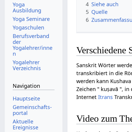
4
Siehe auch
Yoga
Ausbildung
5
Quelle
Yoga Seminare
6
Zusammenfassun
Yogaschulen
Berufsverband
der
Yogalehrer/inne
Verschiedene 
n
Yogalehrer
Sanskrit Wörter werde
Verzeichnis
transkribiert in die R
werden kann Kushava au
Navigation
Zeichen " kuṣavā ", in
Internet
Itrans
Transkr
Hauptseite
Gemeinschafts­
portal
Video zum Th
Aktuelle
Ereignisse