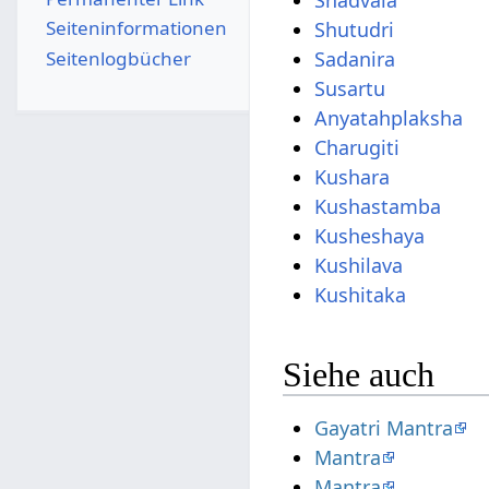
Shadvala
Seiten­­informationen
Shutudri
Seitenlogbücher
Sadanira
Susartu
Anyatahplaksha
Charugiti
Kushara
Kushastamba
Kusheshaya
Kushilava
Kushitaka
Siehe auch
Gayatri Mantra
Mantra
Mantra