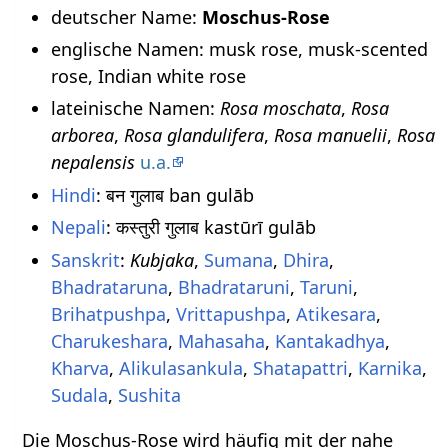
deutscher Name:
Moschus-Rose
englische Namen: musk rose, musk-scented
rose, Indian white rose
lateinische Namen:
Rosa moschata
,
Rosa
arborea
,
Rosa glandulifera
,
Rosa manuelii
,
Rosa
nepalensis
u.a.
Hindi
: बन गुलाब ban gulāb
Nepali
: कस्तुरी गुलाब kastūrī gulāb
Sanskrit
:
Kubjaka
,
Sumana
,
Dhira
,
Bhadrataruna
,
Bhadrataruni
,
Taruni
,
Brihatpushpa
,
Vrittapushpa
,
Atikesara
,
Charukeshara
,
Mahasaha
,
Kantakadhya
,
Kharva
,
Alikulasankula
,
Shatapattri
,
Karnika
,
Sudala
,
Sushita
Die Moschus-Rose wird häufig mit der nahe