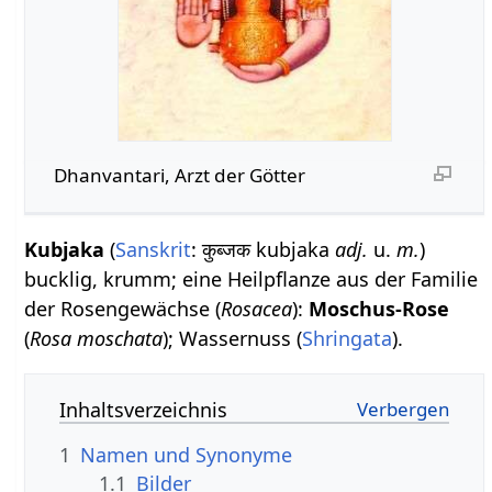
Dhanvantari, Arzt der Götter
Kubjaka
(
Sanskrit
: कुब्जक kubjaka
adj.
u.
m.
)
bucklig, krumm; eine Heilpflanze aus der Familie
der Rosengewächse (
Rosacea
):
Moschus-Rose
(
Rosa moschata
); Wassernuss (
Shringata
).
Inhaltsverzeichnis
1
Namen und Synonyme
1.1
Bilder