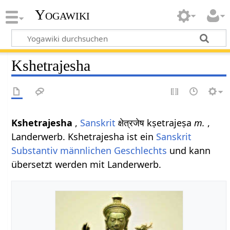
Yogawiki
Kshetrajesha
Kshetrajesha
,
Sanskrit
क्षेत्रजेष kṣetrajeṣa
m.
,
Landerwerb. Kshetrajesha ist ein
Sanskrit
Substantiv
männlichen
Geschlechts
und kann
übersetzt werden mit Landerwerb.