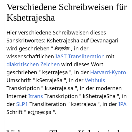
Verschiedene Schreibweisen für
Kshetrajesha
Hier verschiedene Schreibweisen dieses
Sanskritwortes: Kshetrajesha auf Devanagari
wird geschrieben " क्षेत्रजेष , in der
wissenschaftlichen
IAST
Transliteration
mit
diakritischen Zeichen
wird dieses Wort
geschrieben " kṣetrajeṣa ", in der
Harvard-Kyoto
Umschrift " kSetrajeSa ", in der
Velthuis
Transkription " k.setraje.sa ", in der modernen
Internet
Itrans
Transkription " kShetrajeSha ", in
der
SLP1
Transliteration " kzetrajeza ", in der
IPA
Schrift " eːt̪rəɟeːʂə ".