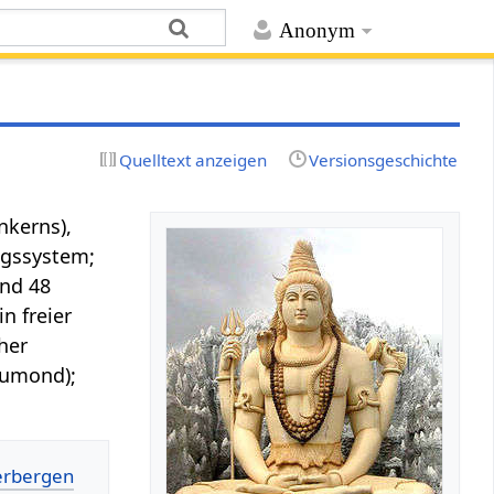
Anonym
Quelltext anzeigen
Versionsgeschichte
nkerns),
ngssystem;
ind 48
n freier
her
eumond);