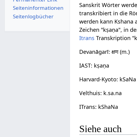
Sanskrit Wörter werde
Seiten­­informationen
transkribiert in die R
Seitenlogbücher
werden kann Kshana auf
Zeichen "kṣaṇa", in d
Itrans
Transkription "
Devanāgarī: क्षण (m.)
IAST: kṣaṇa
Harvard-Kyoto: kSaNa
Velthuis: k.sa.na
ITrans: kShaNa
Siehe auch