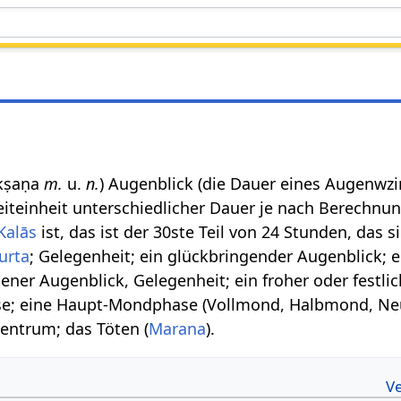
ण kṣaṇa
m.
u.
n.
) Augenblick (die Dauer eines Augenwzi
Zeiteinheit unterschiedlicher Dauer je nach Berechnu
Kalās
ist, das ist der 30ste Teil von 24 Stunden, das s
urta
; Gelegenheit; ein glückbringender Augenblick; ei
ener Augenblick, Gelegenheit; ein froher oder festlic
ase; eine Haupt-Mondphase (Vollmond, Halbmond, N
Zentrum; das Töten (
Marana
).