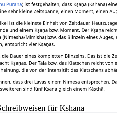
nu Purana
) ist festgehalten, dass Kṣaṇa (Kshana) eine
eine sehr kleine Zeitspanne, einen Moment, einen Au
tikel ist die kleinste Einheit von Zeitdauer. Heutzuta
nde und einem Kṣaṇa bzw. Moment. Der Kṣaṇa reicht
 (Nimesha/Mimisha) bzw. das Blinzeln eines Auges, 
, entspricht vier Kṣaṇas.
st die Dauer eines kompletten Blinzelns. Das ist die Z
 acht Kṣaṇas. Der Tāla bzw. das Klatschen reicht von e
cheinung, die von der Intensität des Klatschens abhä
chnen, dass drei Lavas einem Nimeṣa entsprechen. D
sweiteren sind fünf Kṣaṇa gleich einem Kāṣṭhā.
Schreibweisen für Kshana