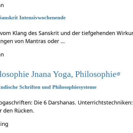
hn
 Sanskrit Intensivwochenende
t vom Klang des Sanskrit und der tiefgehenden Wirku
ungen von Mantras oder …
hn
losophie Jnana Yoga, Philosophie
 Indische Schriften und Philosophiesysteme
ogaschriften: Die 6 Darshanas. Unterrichtstechniken:
ür den Rücken.
ning