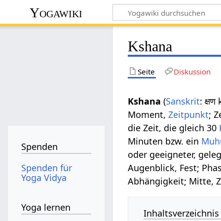
Yogawiki
Kshana
Seite
Diskussion
Kshana
(
Sanskrit
: क्ष
Moment,
Zeitpunkt
; 
die Zeit, die gleich 30
Minuten bzw. ein
Muh
Spenden
oder geeigneter, geleg
Spenden für
Augenblick, Fest; Ph
Yoga Vidya
Abhängigkeit; Mitte, 
Yoga lernen
Inhaltsverzeichnis