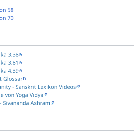
ion 58
ion 70
ika 3.38
ika 3.81
ika 4.39
t Glossar
ity - Sanskrit Lexikon Videos
ge von Yoga Vidya
y - Sivananda Ashram