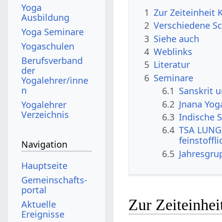
Yoga
1
Zur Zeiteinheit
Ausbildung
2
Verschiedene Sc
Yoga Seminare
3
Siehe auch
Yogaschulen
4
Weblinks
Berufsverband
5
Literatur
der
6
Seminare
Yogalehrer/inne
n
6.1
Sanskrit 
6.2
Jnana Yog
Yogalehrer
Verzeichnis
6.3
Indische S
6.4
TSA LUNG 
feinstoffl
Navigation
6.5
Jahresgru
Hauptseite
Gemeinschafts­
portal
Zur Zeiteinhe
Aktuelle
Ereignisse