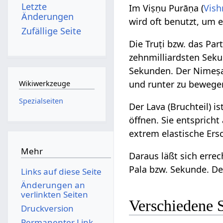
Letzte
Im Viṣṇu Purāṇa (
Vish
Änderungen
wird oft benutzt, um 
Zufällige Seite
Die Truṭi bzw. das Par
zehnmilliardsten Seku
Sekunden. Der Nimeṣa
und runter zu bewegen
Wikiwerkzeuge
Spezialseiten
Der Lava (Bruchteil) i
öffnen. Sie entspricht
extrem elastische Ers
Mehr
Daraus läßt sich erre
Pala bzw. Sekunde. De
Links auf diese Seite
Änderungen an
verlinkten Seiten
Verschiedene 
Druckversion
Permanenter Link