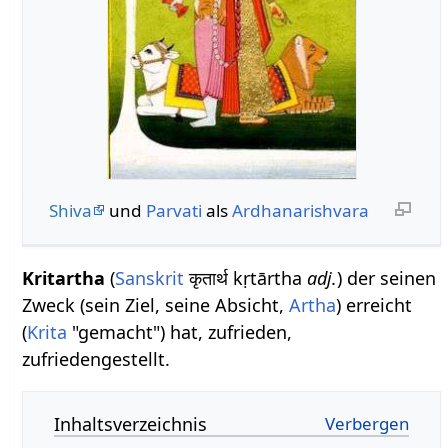
Shiva
und
Parvati
als
Ardhanarishvara
Kritartha
(
Sanskrit
कृतार्थ kṛtārtha
adj.
) der seinen
Zweck (sein Ziel, seine Absicht,
Artha
) erreicht
(
Krita
"gemacht") hat, zufrieden,
zufriedengestellt.
Inhaltsverzeichnis