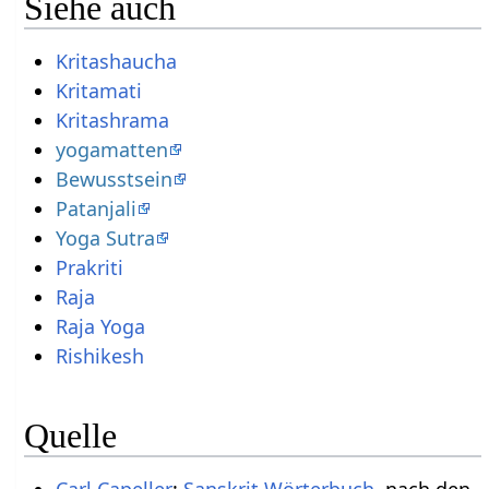
Siehe auch
Kritashaucha
Kritamati
Kritashrama
yogamatten
Bewusstsein
Patanjali
Yoga Sutra
Prakriti
Raja
Raja Yoga
Rishikesh
Quelle
Carl Capeller
:
Sanskrit Wörterbuch
, nach den