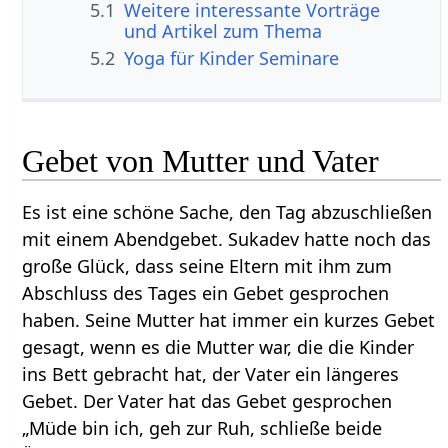
5.1
Weitere interessante Vorträge
und Artikel zum Thema
5.2
Yoga für Kinder Seminare
Gebet von Mutter und Vater
Es ist eine schöne Sache, den Tag abzuschließen
mit einem Abendgebet. Sukadev hatte noch das
große Glück, dass seine Eltern mit ihm zum
Abschluss des Tages ein Gebet gesprochen
haben. Seine Mutter hat immer ein kurzes Gebet
gesagt, wenn es die Mutter war, die die Kinder
ins Bett gebracht hat, der Vater ein längeres
Gebet. Der Vater hat das Gebet gesprochen
„Müde bin ich, geh zur Ruh, schließe beide