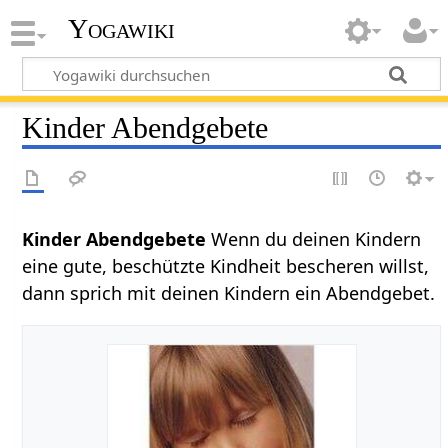
Yogawiki
Kinder Abendgebete
Kinder Abendgebete
Wenn du deinen Kindern
eine gute, beschützte Kindheit bescheren willst,
dann sprich mit deinen Kindern ein Abendgebet.