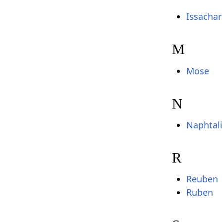
Issachar
M
Mose
N
Naphtal
R
Reuben
Ruben