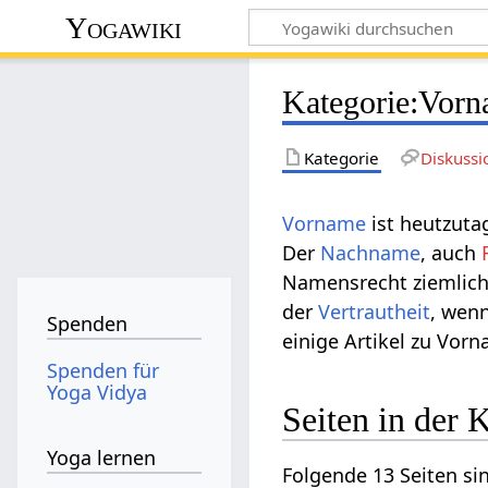
Yogawiki
Kategorie
:
Vorn
Kategorie
Diskussi
Vorname
ist heutzuta
Der
Nachname
, auch
Namensrecht ziemlich 
der
Vertrautheit
, wen
Spenden
einige Artikel zu Vorn
Spenden für
Yoga Vidya
Seiten in der
Yoga lernen
Folgende 13 Seiten si