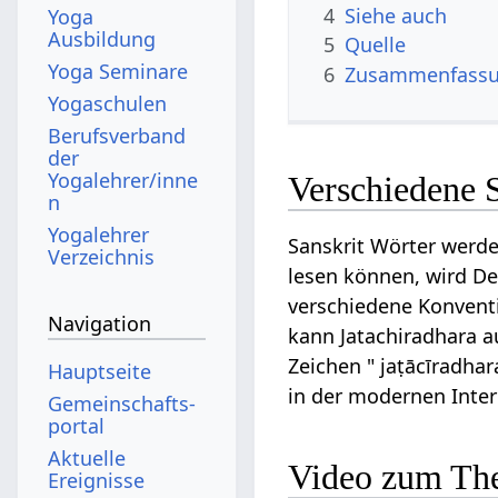
4
Siehe auch
Yoga
Ausbildung
5
Quelle
Yoga Seminare
6
Zusammenfassun
Yogaschulen
Berufsverband
der
Yogalehrer/inne
Verschiedene S
n
Yogalehrer
Sanskrit Wörter werde
Verzeichnis
lesen können, wird Dev
verschiedene Konventi
Navigation
kann Jatachiradhara au
Zeichen " jaṭācīradhar
Hauptseite
in der modernen Inte
Gemeinschafts­
portal
Aktuelle
Video zum The
Ereignisse