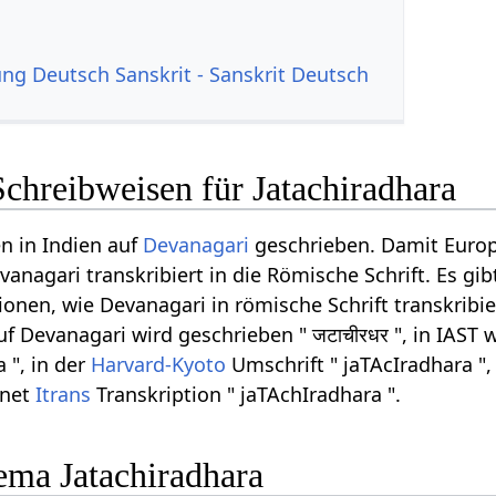
g Deutsch Sanskrit - Sanskrit Deutsch
chreibweisen für Jatachiradhara
n in Indien auf
Devanagari
geschrieben. Damit Euro
anagari transkribiert in die Römische Schrift. Es gib
onen, wie Devanagari in römische Schrift transkribi
f Devanagari wird geschrieben " जटाचीरधर ", in IAST w
a ", in der
Harvard-Kyoto
Umschrift " jaTAcIradhara ",
rnet
Itrans
Transkription " jaTAchIradhara ".
ma Jatachiradhara