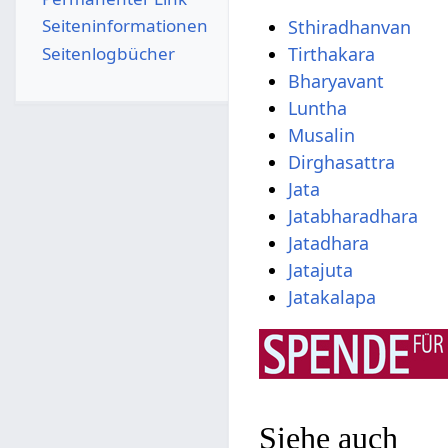
Seiten­­informationen
Sthiradhanvan
Seitenlogbücher
Tirthakara
Bharyavant
Luntha
Musalin
Dirghasattra
Jata
Jatabharadhara
Jatadhara
Jatajuta
Jatakalapa
Siehe auch