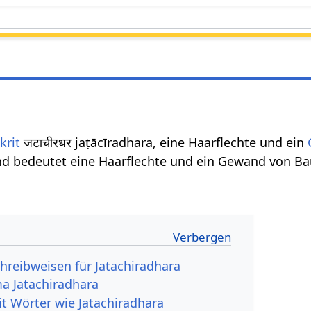
krit
जटाचीरधर jaṭācīradhara, eine Haarflechte und ein
und bedeutet eine Haarflechte und ein Gewand von B
hreibweisen für Jatachiradhara
a Jatachiradhara
it Wörter wie Jatachiradhara