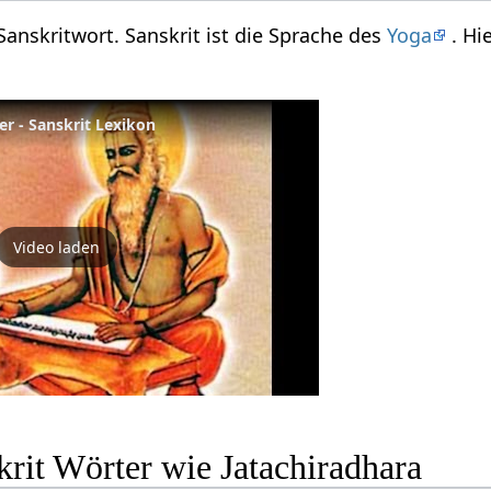
 Sanskritwort. Sanskrit ist die Sprache des
Yoga
. Hi
er - Sanskrit Lexikon
Video laden
rit Wörter wie Jatachiradhara