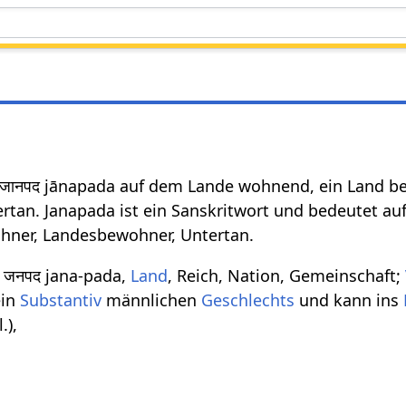
जानपद jānapada auf dem Lande wohnend, ein Land be
tan. Janapada ist ein Sanskritwort und bedeutet au
hner, Landesbewohner, Untertan.
जनपद jana-pada,
Land
, Reich, Nation, Gemeinschaft;
in
Substantiv
männlichen
Geschlechts
und kann ins
.),