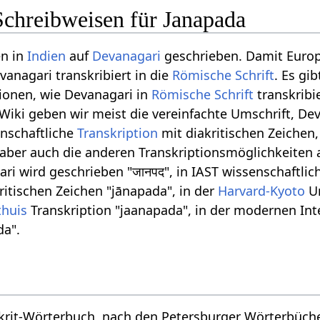
Schreibweisen für Janapada
en in
Indien
auf
Devanagari
geschrieben. Damit Euro
vanagari transkribiert in die
Römische Schrift
. Es gib
ionen, wie Devanagari in
Römische Schrift
transkribi
Wiki geben wir meist die vereinfachte Umschrift, De
enschaftliche
Transkription
mit diakritischen Zeichen
 aber auch die anderen Transkriptionsmöglichkeiten
ri wird geschrieben "जानपद", in IAST wissenschaftlic
ritischen Zeichen "jānapada", in der
Harvard-Kyoto
Um
thuis
Transkription "jaanapada", in der modernen In
da".
skrit-Wörterbuch, nach den Petersburger Wörterbüch