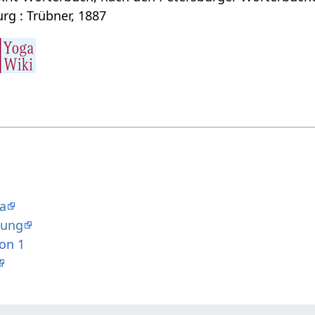
rg : Trübner, 1887
da
dung
ion 1