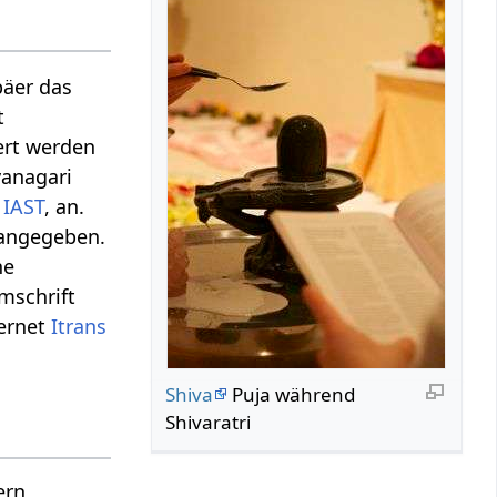
päer das
t
ert werden
vanagari
,
IAST
, an.
 angegeben.
he
schrift
ternet
Itrans
Shiva
Puja während
Shivaratri
ern