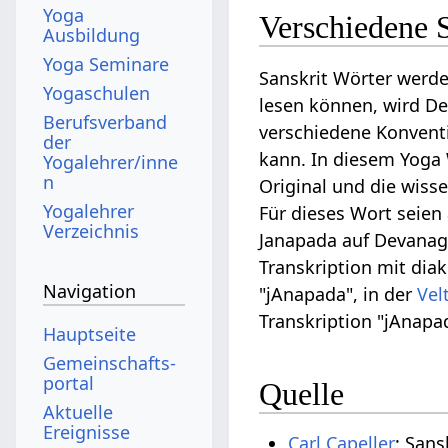
Yoga
Verschiedene 
Ausbildung
Yoga Seminare
Sanskrit Wörter werd
Yogaschulen
lesen können, wird De
Berufsverband
verschiedene Konvent
der
kann. In diesem Yoga 
Yogalehrer/inne
n
Original und die wiss
Yogalehrer
Für dieses Wort seien
Verzeichnis
Janapada auf Devanaga
Transkription mit diak
Navigation
"jAnapada", in der
Vel
Transkription "jAnapa
Hauptseite
Gemeinschafts­
portal
Quelle
Aktuelle
Ereignisse
Carl Capeller
: San