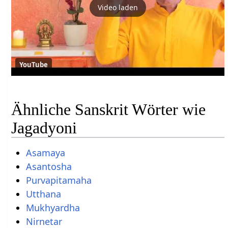
Video laden
YouTube
Ähnliche Sanskrit Wörter wie
Jagadyoni
Asamaya
Asantosha
Purvapitamaha
Utthana
Mukhyardha
Nirnetar