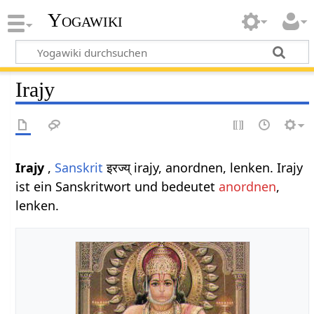
Yogawiki
Irajy
Irajy
,
Sanskrit
इरज्य् irajy, anordnen, lenken. Irajy
ist ein Sanskritwort und bedeutet
anordnen
,
lenken.