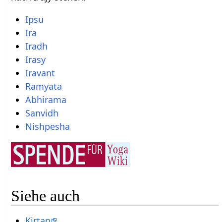
Ipsu
Ira
Iradh
Irasy
Iravant
Ramyata
Abhirama
Sanvidh
Nishpesha
Siehe auch
Kirtan