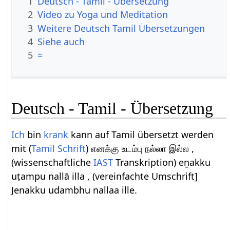
1
Deutsch - Tamil - Übersetzung
2
Video zu Yoga und Meditation
3
Weitere Deutsch Tamil Übersetzungen
4
Siehe auch
5
=
Deutsch - Tamil - Übersetzung
Ich
bin
krank
kann auf Tamil übersetzt werden
mit (
Tamil Schrift
) எனக்கு உடம்பு நல்லா இல்ல ,
(wissenschaftliche
IAST
Transkription) eṉakku
uṭampu nallā illa , (vereinfachte Umschrift]
Jenakku udambhu nallaa ille.