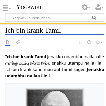
Yogawiki
Ich bin krank Tamil
Ich bin krank Tamil
Jenakku udambhu nallaa ille
எனக்கு உடம்பு நல்லா இல்ல eṉakku uṭampu nallā illa .
Ich bin krank kann man auf Tamil sagen
Jenakku
udambhu nallaa ille.l
.