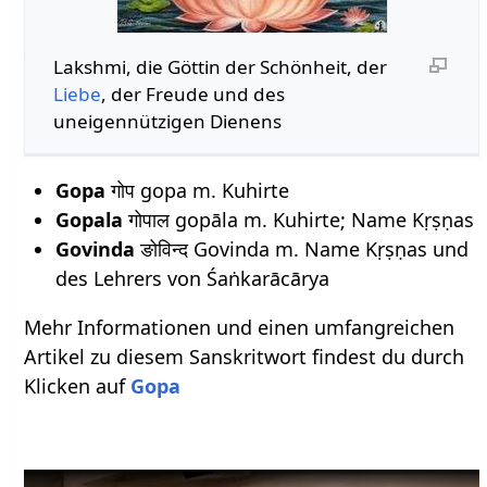
Lakshmi, die Göttin der Schönheit, der
Liebe
, der Freude und des
uneigennützigen Dienens
Gopa
गोप gopa m. Kuhirte
Gopala
गोपाल gopāla m. Kuhirte; Name Kṛṣṇas
Govinda
ङोविन्द Govinda m. Name Kṛṣṇas und
des Lehrers von Śaṅkarācārya
Mehr Informationen und einen umfangreichen
Artikel zu diesem Sanskritwort findest du durch
Klicken auf
Gopa