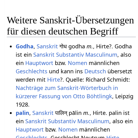
Weitere Sanskrit-Übersetzungen
für diesen deutschen Begriff
Godha
,
Sanskrit
गोध godha
m.
, Hirte?. Godha
ist ein
Sanskrit Substantiv
Masculinum
, also
ein
Hauptwort
bzw.
Nomen
männlichen
Geschlechts
und kann ins
Deutsch
übersetzt
werden mit
Hirte
?. Quelle: Richard Schmidt:
Nachträge zum Sanskrit-Wörterbuch in
kürzerer Fassung von Otto Böhtlingk
, Leipzig
1928.
palin
,
Sanskrit
पालिन् pālin
m.
, Hirte. palin ist
ein
Sanskrit Substantiv
Masculinum
, also ein
Hauptwort
bzw.
Nomen
männlichen
Geschlechts
, Geschlecht Neutrum
Hirte
.