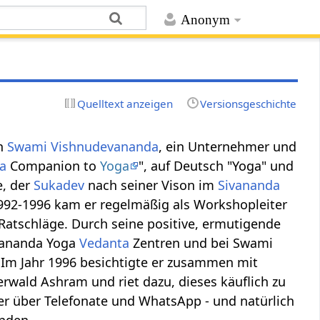
Anonym
Quelltext anzeigen
Versionsgeschichte
on
Swami Vishnudevananda
, ein Unternehmer und
a
Companion to
Yoga
", auf Deutsch "Yoga" und
e, der
Sukadev
nach seiner Vison im
Sivananda
992-1996 kam er regelmäßig als Workshopleiter
Ratschläge. Durch seine positive, ermutigende
ivananda Yoga
Vedanta
Zentren und bei Swami
Im Jahr 1996 besichtigte er zusammen mit
rwald Ashram und riet dazu, dieses käuflich zu
ber über Telefonate und WhatsApp - und natürlich
nden.