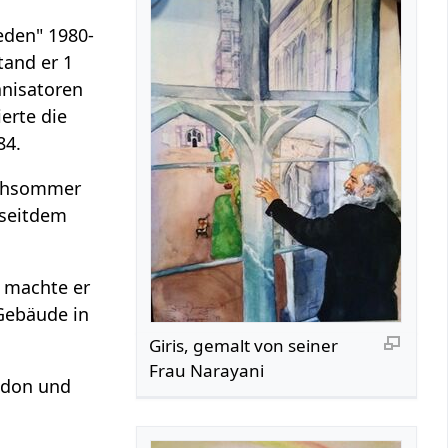
eden" 1980-
tand er 1
anisatoren
erte die
84.
rühsommer
 seitdem
h machte er
 Gebäude in
Giris, gemalt von seiner
Frau Narayani
ondon und