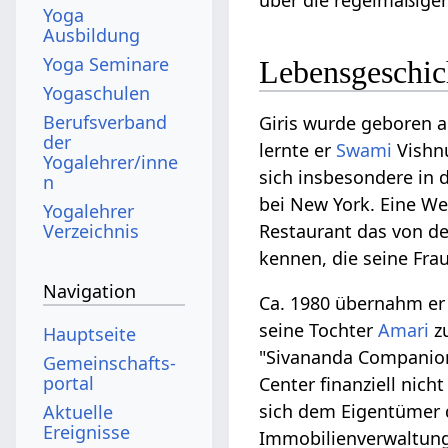
Yoga
Ausbildung
Yoga Seminare
Lebensgeschic
Yogaschulen
Berufsverband
Giris wurde geboren a
der
lernte er
Swami
Vishnu
Yogalehrer/inne
sich insbesondere in
n
bei New York. Eine Wei
Yogalehrer
Verzeichnis
Restaurant das von de
kennen, die seine Fra
Navigation
Ca. 1980 übernahm er 
seine Tochter
Amari
z
Hauptseite
"Sivananda Companion
Gemeinschafts­
portal
Center finanziell nich
sich dem Eigentümer 
Aktuelle
Ereignisse
Immobilienverwaltung