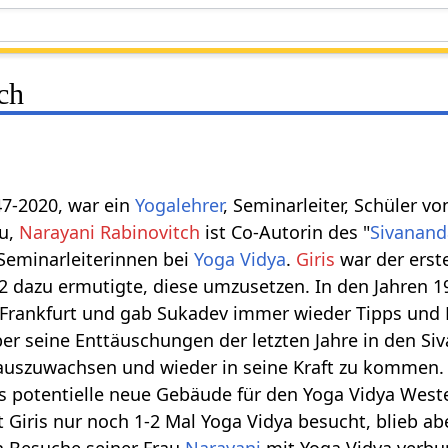
ch
47-2020, war ein
Yogalehrer
, Seminarleiter, Schüler v
au,
Narayani Rabinovitch
ist Co-Autorin des "
Sivanand
 Seminarleiterinnen bei
Yoga Vidya
.
Giris
war der erst
 dazu ermutigte, diese umzusetzen. In den Jahren 1
 Frankfurt und gab Sukadev immer wieder Tipps und 
über seine Enttäuschungen der letzten Jahre in den S
uszuwachsen und wieder in seine Kraft zu kommen. 
 potentielle neue Gebäude für den Yoga Vidya Weste
 Giris nur noch 1-2 Mal Yoga Vidya besucht, blieb a
n Besuche seiner Frau
Narayani
mit Yoga Vidya verbu