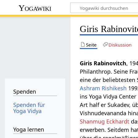
Yogawiki
Giris Rabinovit
Seite
Diskussion
Giris Rabinovitch
, 19
Philanthrop. Seine Fr
eine der beliebtesten
Ashram
Rishikesh
1992
Spenden
ins Yoga Vidya Center
Spenden für
Art half er Sukadev, 
Yoga Vidya
Vishnudevananda hina
Shanmug Eckhardt
das
Yoga lernen
erwerben. Seitdem hat
über die regelmäßige