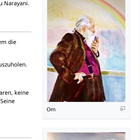
u Narayani.
dem die
auszuholen.
aren, keine
 Seine
Om