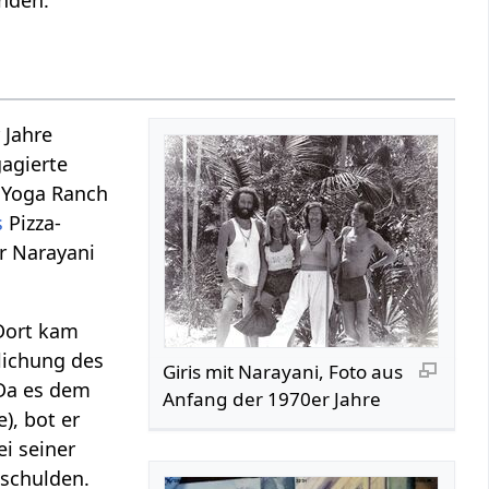
 Jahre
agierte
 Yoga Ranch
s
Pizza-
er Narayani
 Dort kam
lichung des
Giris mit Narayani, Foto aus
 Da es dem
Anfang der 1970er Jahre
), bot er
i seiner
tschulden.