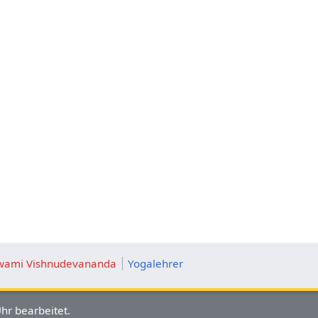
Swami Vishnudevananda
Yogalehrer
hr bearbeitet.