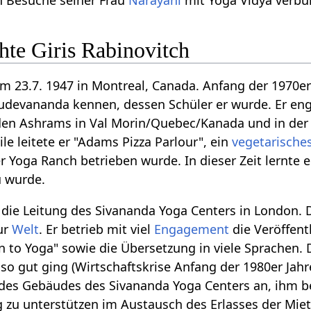
hte Giris Rabinovitch
m 23.7. 1947 in Montreal, Canada. Anfang der 1970er
devananda kennen, dessen Schüler er wurde. Er eng
 den Ashrams in Val Morin/Quebec/Kanada und in der
le leitete er "Adams Pizza Parlour", ein
vegetarische
r Yoga Ranch betrieben wurde. In dieser Zeit lernte 
u wurde.
die Leitung des Sivananda Yoga Centers in London.
ur
Welt
. Er betrieb mit viel
Engagement
die Veröffent
 to Yoga" sowie die Übersetzung in viele Sprachen.
t so gut ging (Wirtschaftskrise Anfang der 1980er Jahre
des Gebäudes des Sivananda Yoga Centers an, ihm be
 zu unterstützen im Austausch des Erlasses der Mie